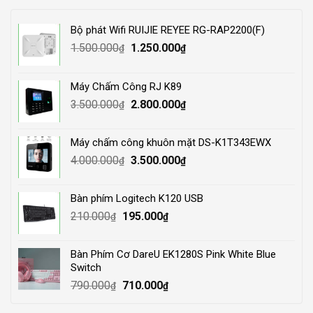
Bộ phát Wifi RUIJIE REYEE RG-RAP2200(F)
Original
Current
1.500.000
1.250.000
₫
₫
price
price
was:
is:
Máy Chấm Công RJ K89
1.500.000₫.
1.250.000₫.
Original
Current
3.500.000
2.800.000
₫
₫
price
price
was:
is:
Máy chấm công khuôn mặt DS-K1T343EWX
3.500.000₫.
2.800.000₫.
Original
Current
4.000.000
3.500.000
₫
₫
price
price
was:
is:
Bàn phím Logitech K120 USB
4.000.000₫.
3.500.000₫.
Original
Current
210.000
195.000
₫
₫
price
price
was:
is:
Bàn Phím Cơ DareU EK1280S Pink White Blue
210.000₫.
195.000₫.
Switch
Original
Current
790.000
710.000
₫
₫
price
price