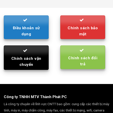
was:
is:
790.000₫.
710.000₫.
Điều khoản sử
Chính sách bảo
dụng
mật
Chính sách đổi
Chính sách vận
trả
chuyển
Công ty TNHH MTV Thành Phát PC
Là công ty chuyên về lĩnh vực CNTT bao gồm: cung cấp các thiết bị máy
tính, máy in, máy chấm công, máy fax, các thiết bị mạng, wifi, camera