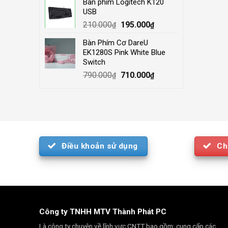
Bàn phím Logitech K120
was:
is:
USB
4.000.000₫.
3.500.000₫.
Original
Current
210.000
195.000
₫
₫
price
price
Bàn Phím Cơ DareU
was:
is:
EK1280S Pink White Blue
210.000₫.
195.000₫.
Switch
Original
Current
790.000
710.000
₫
₫
price
price
was:
is:
790.000₫.
710.000₫.
Điều khoản sử dụng
Ch
Công ty TNHH MTV Thành Phát PC
Là công ty chuyên về lĩnh vực CNTT bao gồm: cung cấp các