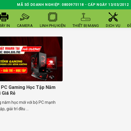
MÃ SỐ DOANH NGHIỆP: 0800975118 - CẤP NGÀY 13/03/2012
ÁY IN
CAMERA
LINH PHỤ KIỆN
THIẾT BỊ MẠNG
DỊCH VỤ
Đ
t PC Gaming Học Tập Năm
 Giá Rẻ
g năm học mới với bộ PC mạnh
p, giải trí đều ...