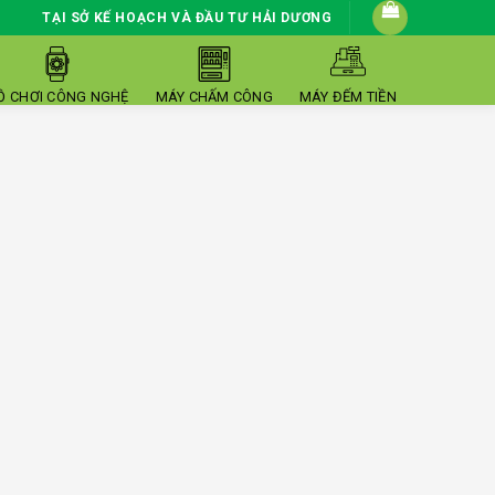
TẠI SỞ KẾ HOẠCH VÀ ĐẦU TƯ HẢI DƯƠNG
Ồ CHƠI CÔNG NGHỆ
MÁY CHẤM CÔNG
MÁY ĐẾM TIỀN