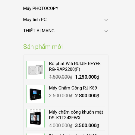
Máy PHOTOCOPY
Máy tính PC
THIẾT BỊ MẠNG
Sản phẩm mới
Bộ phát Wifi RUIJIE REYEE
RG-RAP2200(F)
Original
Current
1.500.000
1.250.000
₫
₫
price
price
Máy Chấm Công RJ K89
was:
is:
Original
Current
3.500.000
1.500.000₫.
2.800.000
1.250.000₫.
₫
₫
price
price
was:
is:
Máy chấm công khuôn mặt
3.500.000₫.
2.800.000₫.
DS-K1T343EWX
Original
Current
4.000.000
3.500.000
₫
₫
price
price