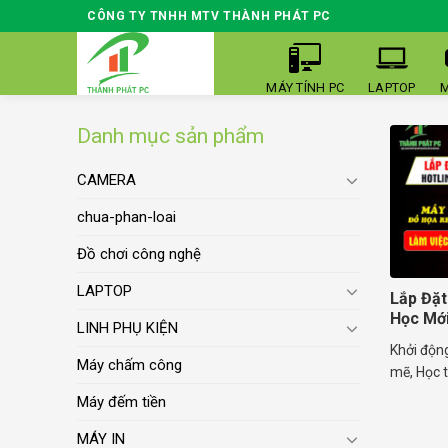
Skip
CÔNG TY TNHH MTV THÀNH PHÁT PC
to
content
MÁY TÍNH PC
LAPTOP
M
Danh mục sản phẩm
CAMERA
chua-phan-loai
Đồ chơi công nghệ
LAPTOP
Lắp Đặ
Học Mới
LINH PHỤ KIỆN
Khởi độn
Máy chấm công
mẽ, Học tậ
Máy đếm tiền
MÁY IN