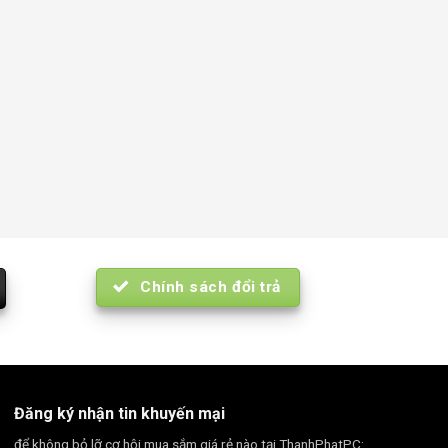
Chính sách đổi trả
Đăng ký nhận tin khuyến mại
để không bỏ lỡ cơ hội mua sắm giá rẻ nào tại ThanhPhatPC: