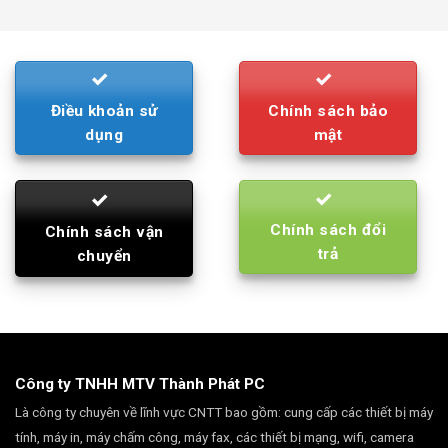
was:
is:
790.000₫.
710.000₫.
Điều khoản sử
Chính sách bảo
dụng
mật
Chính sách đổi
Chính sách vận
trả
chuyển
Công ty TNHH MTV Thành Phát PC
Là công ty chuyên về lĩnh vực CNTT bao gồm: cung cấp các thiết bị máy
tính, máy in, máy chấm công, máy fax, các thiết bị mạng, wifi, camera