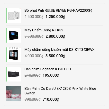
Bộ phát Wifi RUIJIE REYEE RG-RAP2200(F)
Original
Current
1.500.000
1.250.000
₫
₫
price
price
was:
is:
Máy Chấm Công RJ K89
1.500.000₫.
1.250.000₫.
Original
Current
3.500.000
2.800.000
₫
₫
price
price
was:
is:
Máy chấm công khuôn mặt DS-K1T343EWX
3.500.000₫.
2.800.000₫.
Original
Current
4.000.000
3.500.000
₫
₫
price
price
was:
is:
Bàn phím Logitech K120 USB
4.000.000₫.
3.500.000₫.
Original
Current
210.000
195.000
₫
₫
price
price
was:
is:
Bàn Phím Cơ DareU EK1280S Pink White Blue
210.000₫.
195.000₫.
Switch
Original
Current
790.000
710.000
₫
₫
price
price