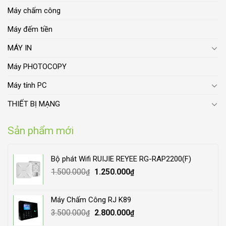
Máy chấm công
Máy đếm tiền
MÁY IN
Máy PHOTOCOPY
Máy tính PC
THIẾT BỊ MẠNG
Sản phẩm mới
Bộ phát Wifi RUIJIE REYEE RG-RAP2200(F)
Original
Current
1.500.000
1.250.000
₫
₫
price
price
was:
is:
Máy Chấm Công RJ K89
1.500.000₫.
1.250.000₫.
Original
Current
3.500.000
2.800.000
₫
₫
price
price