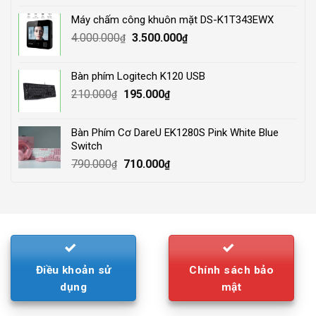
was:
is:
Máy chấm công khuôn mặt DS-K1T343EWX
3.500.000₫.
2.800.000₫.
Original
Current
4.000.000
3.500.000
₫
₫
price
price
was:
is:
Bàn phím Logitech K120 USB
4.000.000₫.
3.500.000₫.
Original
Current
210.000
195.000
₫
₫
price
price
was:
is:
Bàn Phím Cơ DareU EK1280S Pink White Blue
210.000₫.
195.000₫.
Switch
Original
Current
790.000
710.000
₫
₫
price
price
was:
is:
790.000₫.
710.000₫.
Điều khoản sử
Chính sách bảo
dụng
mật