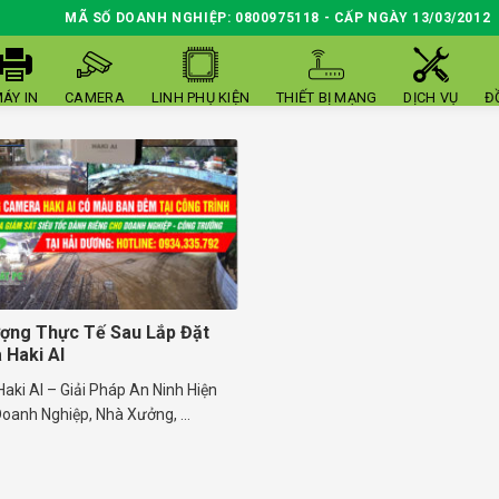
MÃ SỐ DOANH NGHIỆP: 0800975118 - CẤP NGÀY 13/03/2012
ÁY IN
CAMERA
LINH PHỤ KIỆN
THIẾT BỊ MẠNG
DỊCH VỤ
Đ
ợng Thực Tế Sau Lắp Đặt
Haki AI
ki AI – Giải Pháp An Ninh Hiện
oanh Nghiệp, Nhà Xưởng, ...