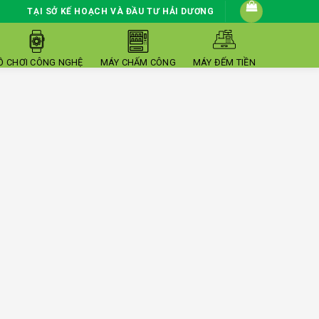
TẠI SỞ KẾ HOẠCH VÀ ĐẦU TƯ HẢI DƯƠNG
Ồ CHƠI CÔNG NGHỆ
MÁY CHẤM CÔNG
MÁY ĐẾM TIỀN