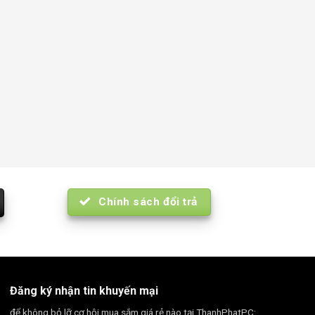
Chính sách đổi trả
Đăng ký nhận tin khuyến mại
để không bỏ lỡ cơ hội mua sắm giá rẻ nào tại ThanhPhatPC: