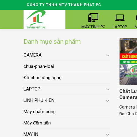
Skip
CÔNG TY TNHH MTV THÀNH PHÁT PC
to
content
MÁY TÍNH PC
LAPTOP
M
Danh mục sản phẩm
CAMERA
chua-phan-loai
Đồ chơi công nghệ
LAPTOP
Chất Lư
Camera 
LINH PHỤ KIỆN
Camera Ha
Máy chấm công
Đại Cho D
Máy đếm tiền
MÁY IN