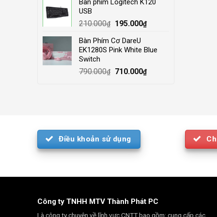
Bàn phím Logitech K120
was:
is:
USB
4.000.000₫.
3.500.000₫.
Original
Current
210.000
195.000
₫
₫
price
price
Bàn Phím Cơ DareU
was:
is:
EK1280S Pink White Blue
210.000₫.
195.000₫.
Switch
Original
Current
790.000
710.000
₫
₫
price
price
was:
is:
790.000₫.
710.000₫.
Điều khoản sử dụng
Ch
Công ty TNHH MTV Thành Phát PC
Là công ty chuyên về lĩnh vực CNTT bao gồm: cung cấp các