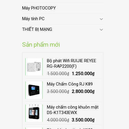
Máy PHOTOCOPY
Máy tính PC
THIẾT BỊ MẠNG
Sản phẩm mới
Bộ phát Wifi RUIJIE REYEE
RG-RAP2200(F)
Original
Current
1.500.000
1.250.000
₫
₫
price
price
Máy Chấm Công RJ K89
was:
is:
Original
Current
3.500.000
1.500.000₫.
2.800.000
1.250.000₫.
₫
₫
price
price
was:
is:
Máy chấm công khuôn mặt
3.500.000₫.
2.800.000₫.
DS-K1T343EWX
Original
Current
4.000.000
3.500.000
₫
₫
price
price