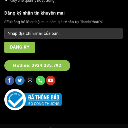
Quy chế quản lý hoạt động
Đăng ký nhận tin khuyến mại
để không bỏ lỡ cơ hội mua sắm giá rẻ nào tại ThanhPhatPC:
Hotline: 0934.335.792