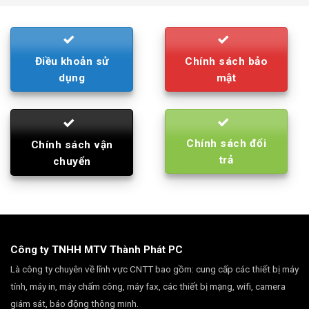
790.000₫.
710.000₫.
Điều khoản sử
Chính sách bảo
dụng
mật
Chính sách đổi
Chính sách vận
trả
chuyển
Công ty TNHH MTV Thành Phát PC
Là công ty chuyên về lĩnh vực CNTT bao gồm: cung cấp các thiết bị máy
tính, máy in, máy chấm công, máy fax, các thiết bị mạng, wifi, camera
giám sát, báo động thông minh.