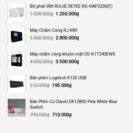
Bộ phát Wifi RUIJIE REYEE RG-RAP2200(F)
Original
Current
1.500.000
1.250.000
₫
₫
price
price
was:
is:
Máy Chấm Công RJ K89
1.500.000₫.
1.250.000₫.
Original
Current
3.500.000
2.800.000
₫
₫
price
price
was:
is:
Máy chấm công khuôn mặt DS-K1T343EWX
3.500.000₫.
2.800.000₫.
Original
Current
4.000.000
3.500.000
₫
₫
price
price
was:
is:
Bàn phím Logitech K120 USB
4.000.000₫.
3.500.000₫.
Original
Current
210.000
195.000
₫
₫
price
price
was:
is:
Bàn Phím Cơ DareU EK1280S Pink White Blue
210.000₫.
195.000₫.
Switch
Original
Current
790.000
710.000
₫
₫
price
price
was:
is: