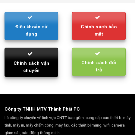
790.000₫.
710.000₫.
Điều khoản sử
Chính sách bảo
dụng
mật
Chính sách đổi
Chính sách vận
trả
chuyển
Công ty TNHH MTV Thành Phát PC
Là công ty chuyên về lĩnh vực CNTT bao gồm: cung cấp các thiết bị máy
tính, máy in, máy chấm công, máy fax, các thiết bị mạng, wifi, camera
giám sát, báo động thông minh.