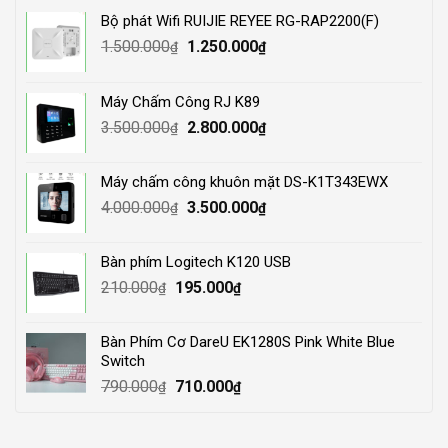
Bộ phát Wifi RUIJIE REYEE RG-RAP2200(F)
Original
Current
1.500.000
1.250.000
₫
₫
price
price
was:
is:
Máy Chấm Công RJ K89
1.500.000₫.
1.250.000₫.
Original
Current
3.500.000
2.800.000
₫
₫
price
price
was:
is:
Máy chấm công khuôn mặt DS-K1T343EWX
3.500.000₫.
2.800.000₫.
Original
Current
4.000.000
3.500.000
₫
₫
price
price
was:
is:
Bàn phím Logitech K120 USB
4.000.000₫.
3.500.000₫.
Original
Current
210.000
195.000
₫
₫
price
price
was:
is:
Bàn Phím Cơ DareU EK1280S Pink White Blue
210.000₫.
195.000₫.
Switch
Original
Current
790.000
710.000
₫
₫
price
price
was:
is: