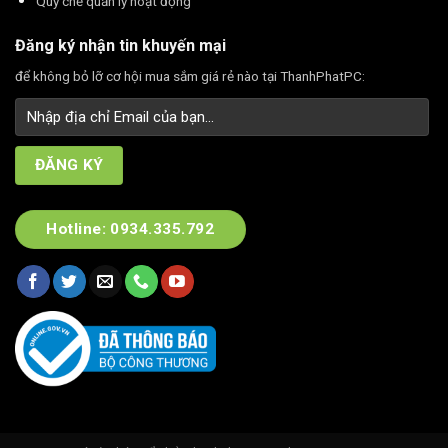
Quy chế quản lý hoạt động
Đăng ký nhận tin khuyến mại
để không bỏ lỡ cơ hội mua sắm giá rẻ nào tại ThanhPhatPC:
Hotline: 0934.335.792