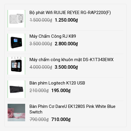
Bộ phát Wifi RUIJIE REYEE RG-RAP2200(F)
Original
Current
1.500.000
1.250.000
₫
₫
price
price
was:
is:
Máy Chấm Công RJ K89
1.500.000₫.
1.250.000₫.
Original
Current
3.500.000
2.800.000
₫
₫
price
price
was:
is:
Máy chấm công khuôn mặt DS-K1T343EWX
3.500.000₫.
2.800.000₫.
Original
Current
4.000.000
3.500.000
₫
₫
price
price
was:
is:
Bàn phím Logitech K120 USB
4.000.000₫.
3.500.000₫.
Original
Current
210.000
195.000
₫
₫
price
price
was:
is:
Bàn Phím Cơ DareU EK1280S Pink White Blue
210.000₫.
195.000₫.
Switch
Original
Current
790.000
710.000
₫
₫
price
price