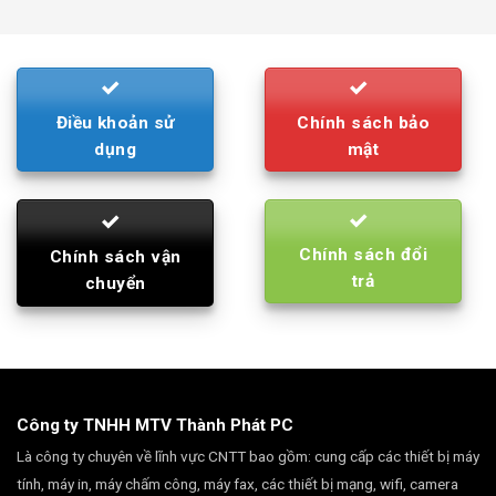
was:
is:
790.000₫.
710.000₫.
Điều khoản sử
Chính sách bảo
dụng
mật
Chính sách đổi
Chính sách vận
trả
chuyển
Công ty TNHH MTV Thành Phát PC
Là công ty chuyên về lĩnh vực CNTT bao gồm: cung cấp các thiết bị máy
tính, máy in, máy chấm công, máy fax, các thiết bị mạng, wifi, camera