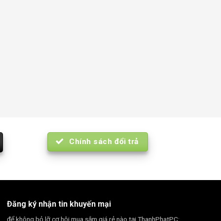
Chính sách đổi trả
Đăng ký nhận tin khuyến mại
để không bỏ lỡ cơ hội mua sắm giá rẻ nào tại ThanhPhatPC: