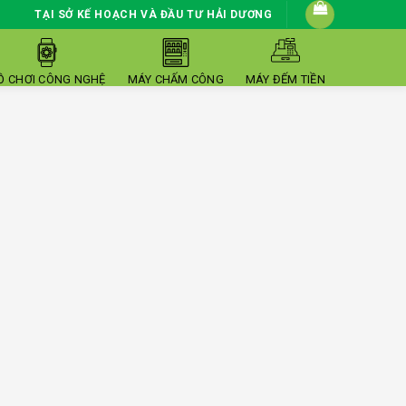
TẠI SỞ KẾ HOẠCH VÀ ĐẦU TƯ HẢI DƯƠNG
Ồ CHƠI CÔNG NGHỆ
MÁY CHẤM CÔNG
MÁY ĐẾM TIỀN