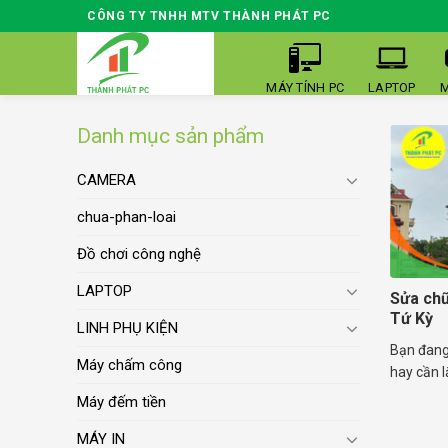
Skip
CÔNG TY TNHH MTV THÀNH PHÁT PC
to
content
MÁY TÍNH PC
LAPTOP
M
Danh mục sản phẩm
CAMERA
chua-phan-loai
Đồ chơi công nghệ
LAPTOP
Sửa chữ
Tứ Kỳ
LINH PHỤ KIỆN
Bạn đang 
Máy chấm công
hay cần lắ
Máy đếm tiền
MÁY IN