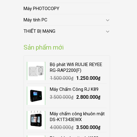
Máy PHOTOCOPY
Máy tính PC
THIẾT BỊ MẠNG
Sản phẩm mới
Bộ phát Wifi RUIJIE REYEE
RG-RAP2200(F)
Original
Current
1.500.000
1.250.000
₫
₫
price
price
Máy Chấm Công RJ K89
was:
is:
Original
Current
3.500.000
1.500.000₫.
2.800.000
1.250.000₫.
₫
₫
price
price
was:
is:
Máy chấm công khuôn mặt
3.500.000₫.
2.800.000₫.
DS-K1T343EWX
Original
Current
4.000.000
3.500.000
₫
₫
price
price