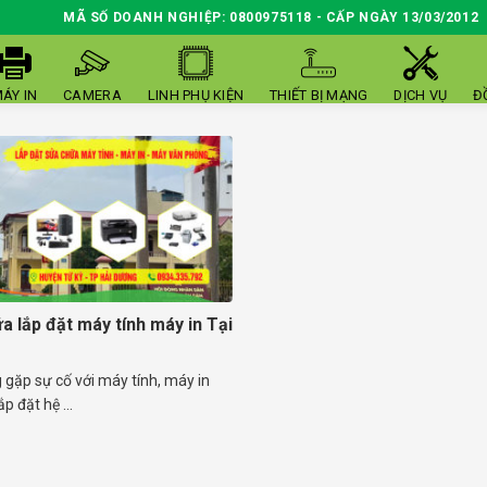
MÃ SỐ DOANH NGHIỆP: 0800975118 - CẤP NGÀY 13/03/2012
ÁY IN
CAMERA
LINH PHỤ KIỆN
THIẾT BỊ MẠNG
DỊCH VỤ
Đ
a lắp đặt máy tính máy in Tại
gặp sự cố với máy tính, máy in
p đặt hệ ...