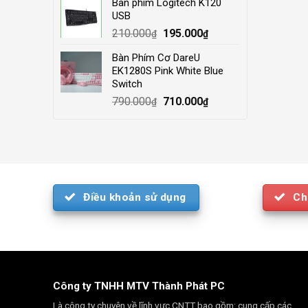
Bàn phím Logitech K120
was:
is:
USB
4.000.000₫.
3.500.000₫.
Original
Current
210.000
195.000
₫
₫
price
price
Bàn Phím Cơ DareU
was:
is:
EK1280S Pink White Blue
210.000₫.
195.000₫.
Switch
Original
Current
790.000
710.000
₫
₫
price
price
was:
is:
790.000₫.
710.000₫.
Điều khoản sử dụng
Ch
Công ty TNHH MTV Thành Phát PC
Là công ty chuyên về lĩnh vực CNTT bao gồm: cung cấp các