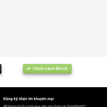
Chính sách đổi trả
Đăng ký nhận tin khuyến mại
để không bỏ lỡ cơ hội mua sắm giá rẻ nào tại ThanhPhatPC: