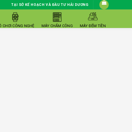
TẠI SỞ KẾ HOẠCH VÀ ĐẦU TƯ HẢI DƯƠNG
Ồ CHƠI CÔNG NGHỆ
MÁY CHẤM CÔNG
MÁY ĐẾM TIỀN