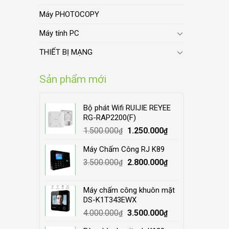
Máy PHOTOCOPY
Máy tính PC
THIẾT BỊ MẠNG
Sản phẩm mới
Bộ phát Wifi RUIJIE REYEE
RG-RAP2200(F)
Original
Current
1.500.000
1.250.000
₫
₫
price
price
Máy Chấm Công RJ K89
was:
is:
Original
Current
3.500.000
1.500.000₫.
2.800.000
1.250.000₫.
₫
₫
price
price
was:
is:
Máy chấm công khuôn mặt
3.500.000₫.
2.800.000₫.
DS-K1T343EWX
Original
Current
4.000.000
3.500.000
₫
₫
price
price