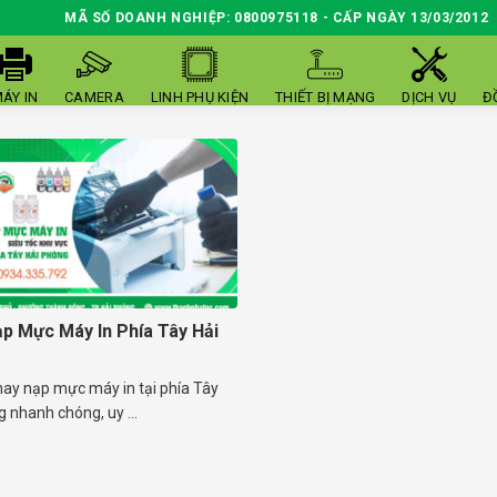
MÃ SỐ DOANH NGHIỆP: 0800975118 - CẤP NGÀY 13/03/2012
ÁY IN
CAMERA
LINH PHỤ KIỆN
THIẾT BỊ MẠNG
DỊCH VỤ
Đ
p Mực Máy In Phía Tây Hải
hay nạp mực máy in tại phía Tây
 nhanh chóng, uy ...