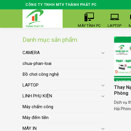
Skip
CÔNG TY TNHH MTV THÀNH PHÁT PC
to
content
MÁY TÍNH PC
LAPTOP
M
Danh mục sản phẩm
CAMERA
chua-phan-loai
Đồ chơi công nghệ
LAPTOP
Thay Nạ
Phòng
LINH PHỤ KIỆN
Dịch vụ t
Máy chấm công
Hải Phòng
Máy đếm tiền
MÁY IN