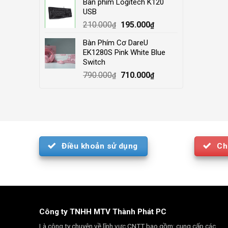
Bàn phím Logitech K120
was:
is:
USB
4.000.000₫.
3.500.000₫.
Original
Current
210.000
195.000
₫
₫
price
price
Bàn Phím Cơ DareU
was:
is:
EK1280S Pink White Blue
210.000₫.
195.000₫.
Switch
Original
Current
790.000
710.000
₫
₫
price
price
was:
is:
790.000₫.
710.000₫.
Điều khoản sử dụng
Ch
Công ty TNHH MTV Thành Phát PC
Là công ty chuyên về lĩnh vực CNTT bao gồm: cung cấp các