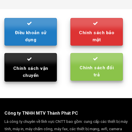
was:
is:
790.000₫.
710.000₫.
Điều khoản sử
Chính sách bảo
dụng
mật
Chính sách đổi
Chính sách vận
trả
chuyển
Công ty TNHH MTV Thành Phát PC
Là công ty chuyên về lĩnh vực CNTT bao gồm: cung cấp các thiết bị máy
tính, máy in, máy chấm công, máy fax, các thiết bị mạng, wifi, camera