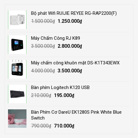
Bộ phát Wifi RUIJIE REYEE RG-RAP2200(F)
Original
Current
1.500.000
1.250.000
₫
₫
price
price
was:
is:
Máy Chấm Công RJ K89
1.500.000₫.
1.250.000₫.
Original
Current
3.500.000
2.800.000
₫
₫
price
price
was:
is:
Máy chấm công khuôn mặt DS-K1T343EWX
3.500.000₫.
2.800.000₫.
Original
Current
4.000.000
3.500.000
₫
₫
price
price
was:
is:
Bàn phím Logitech K120 USB
4.000.000₫.
3.500.000₫.
Original
Current
210.000
195.000
₫
₫
price
price
was:
is:
Bàn Phím Cơ DareU EK1280S Pink White Blue
210.000₫.
195.000₫.
Switch
Original
Current
790.000
710.000
₫
₫
price
price