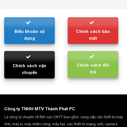
was:
is:
790.000₫.
710.000₫.
Điều khoản sử
Chính sách bảo
dụng
mật
Chính sách đổi
Chính sách vận
trả
chuyển
Công ty TNHH MTV Thành Phát PC
Là công ty chuyên về lĩnh vực CNTT bao gồm: cung cấp các thiết bị máy
tính, máy in, máy chấm công, máy fax, các thiết bị mạng, wifi, camera