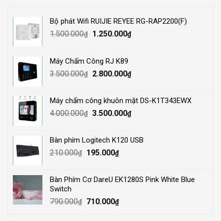
Bộ phát Wifi RUIJIE REYEE RG-RAP2200(F)
Original
Current
1.500.000
1.250.000
₫
₫
price
price
was:
is:
Máy Chấm Công RJ K89
1.500.000₫.
1.250.000₫.
Original
Current
3.500.000
2.800.000
₫
₫
price
price
was:
is:
Máy chấm công khuôn mặt DS-K1T343EWX
3.500.000₫.
2.800.000₫.
Original
Current
4.000.000
3.500.000
₫
₫
price
price
was:
is:
Bàn phím Logitech K120 USB
4.000.000₫.
3.500.000₫.
Original
Current
210.000
195.000
₫
₫
price
price
was:
is:
Bàn Phím Cơ DareU EK1280S Pink White Blue
210.000₫.
195.000₫.
Switch
Original
Current
790.000
710.000
₫
₫
price
price