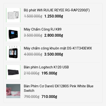
Bộ phát Wifi RUIJIE REYEE RG-RAP2200(F)
Original
Current
1.500.000
1.250.000
₫
₫
price
price
was:
is:
Máy Chấm Công RJ K89
1.500.000₫.
1.250.000₫.
Original
Current
3.500.000
2.800.000
₫
₫
price
price
was:
is:
Máy chấm công khuôn mặt DS-K1T343EWX
3.500.000₫.
2.800.000₫.
Original
Current
4.000.000
3.500.000
₫
₫
price
price
was:
is:
Bàn phím Logitech K120 USB
4.000.000₫.
3.500.000₫.
Original
Current
210.000
195.000
₫
₫
price
price
was:
is:
Bàn Phím Cơ DareU EK1280S Pink White Blue
210.000₫.
195.000₫.
Switch
Original
Current
790.000
710.000
₫
₫
price
price