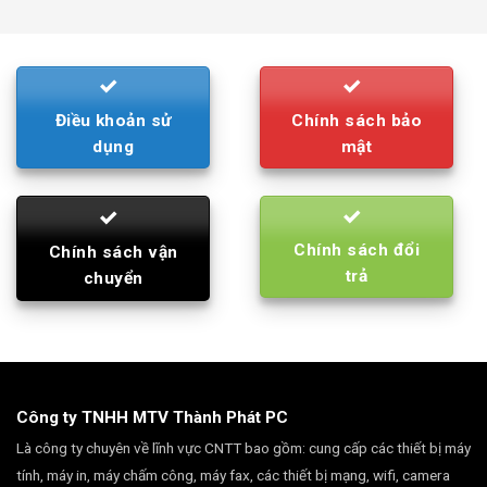
was:
is:
790.000₫.
710.000₫.
Điều khoản sử
Chính sách bảo
dụng
mật
Chính sách đổi
Chính sách vận
trả
chuyển
Công ty TNHH MTV Thành Phát PC
Là công ty chuyên về lĩnh vực CNTT bao gồm: cung cấp các thiết bị máy
tính, máy in, máy chấm công, máy fax, các thiết bị mạng, wifi, camera