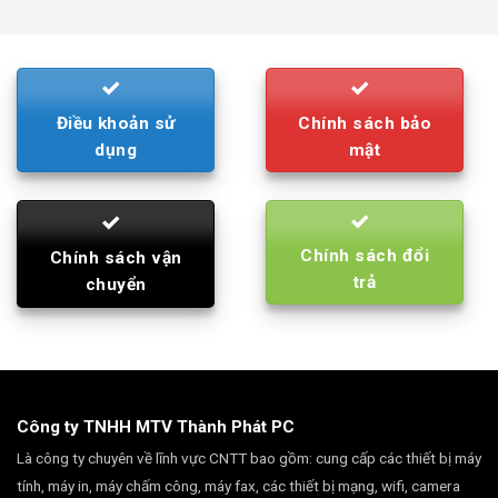
was:
is:
790.000₫.
710.000₫.
Điều khoản sử
Chính sách bảo
dụng
mật
Chính sách đổi
Chính sách vận
trả
chuyển
Công ty TNHH MTV Thành Phát PC
Là công ty chuyên về lĩnh vực CNTT bao gồm: cung cấp các thiết bị máy
tính, máy in, máy chấm công, máy fax, các thiết bị mạng, wifi, camera