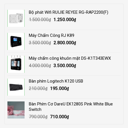
Bộ phát Wifi RUIJIE REYEE RG-RAP2200(F)
Original
Current
1.500.000
1.250.000
₫
₫
price
price
was:
is:
Máy Chấm Công RJ K89
1.500.000₫.
1.250.000₫.
Original
Current
3.500.000
2.800.000
₫
₫
price
price
was:
is:
Máy chấm công khuôn mặt DS-K1T343EWX
3.500.000₫.
2.800.000₫.
Original
Current
4.000.000
3.500.000
₫
₫
price
price
was:
is:
Bàn phím Logitech K120 USB
4.000.000₫.
3.500.000₫.
Original
Current
210.000
195.000
₫
₫
price
price
was:
is:
Bàn Phím Cơ DareU EK1280S Pink White Blue
210.000₫.
195.000₫.
Switch
Original
Current
790.000
710.000
₫
₫
price
price