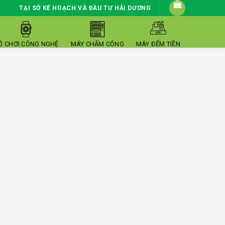
TẠI SỞ KẾ HOẠCH VÀ ĐẦU TƯ HẢI DƯƠNG
Ồ CHƠI CÔNG NGHỆ
MÁY CHẤM CÔNG
MÁY ĐẾM TIỀN