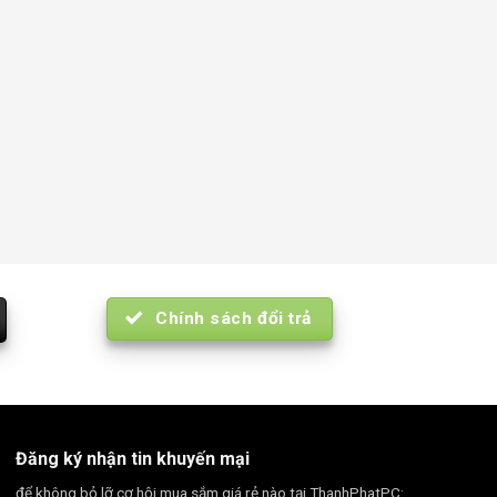
Chính sách đổi trả
Đăng ký nhận tin khuyến mại
để không bỏ lỡ cơ hội mua sắm giá rẻ nào tại ThanhPhatPC: