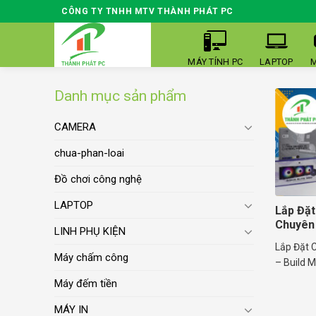
Skip
CÔNG TY TNHH MTV THÀNH PHÁT PC
to
content
MÁY TÍNH PC
LAPTOP
M
Danh mục sản phẩm
CAMERA
chua-phan-loai
Đồ chơi công nghệ
LAPTOP
Lắp Đặt
Chuyên 
LINH PHỤ KIỆN
Lắp Đặt 
Máy chấm công
– Build M
Máy đếm tiền
MÁY IN