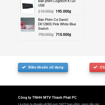
Bàn phím Logitech K120
was:
is:
USB
4.000.000₫.
3.500.000₫.
Original
Current
210.000
195.000
₫
₫
price
price
Bàn Phím Cơ DareU
was:
is:
EK1280S Pink White Blue
210.000₫.
195.000₫.
Switch
Original
Current
790.000
710.000
₫
₫
price
price
was:
is:
790.000₫.
710.000₫.
Điều khoản sử dụng
Ch
Công ty TNHH MTV Thành Phát PC
Là công ty chuyên về lĩnh vực CNTT bao gồm: cung cấp các