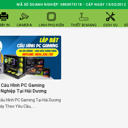
MÃ SỐ DOANH NGHIỆP: 0800975118 - CẤP NGÀY 13/03/2012
ÁY IN
CAMERA
LINH PHỤ KIỆN
THIẾT BỊ MẠNG
DỊCH VỤ
Đ
 Cấu Hình PC Gaming
Nghiệp Tại Hải Dương
Cấu Hình PC Gaming Tại Hải Dương
áy Theo Yêu Cầu, ...