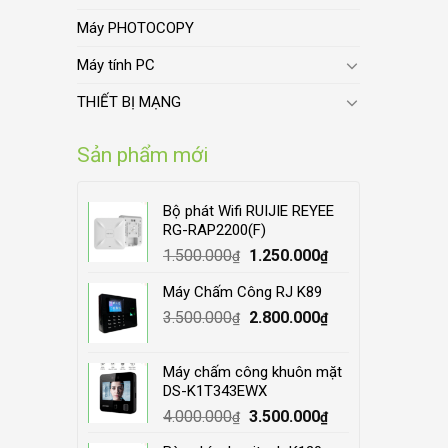
Máy PHOTOCOPY
Máy tính PC
THIẾT BỊ MẠNG
Sản phẩm mới
Bộ phát Wifi RUIJIE REYEE
RG-RAP2200(F)
Original
Current
1.500.000
1.250.000
₫
₫
price
price
Máy Chấm Công RJ K89
was:
is:
Original
Current
3.500.000
1.500.000₫.
2.800.000
1.250.000₫.
₫
₫
price
price
was:
is:
Máy chấm công khuôn mặt
3.500.000₫.
2.800.000₫.
DS-K1T343EWX
Original
Current
4.000.000
3.500.000
₫
₫
price
price