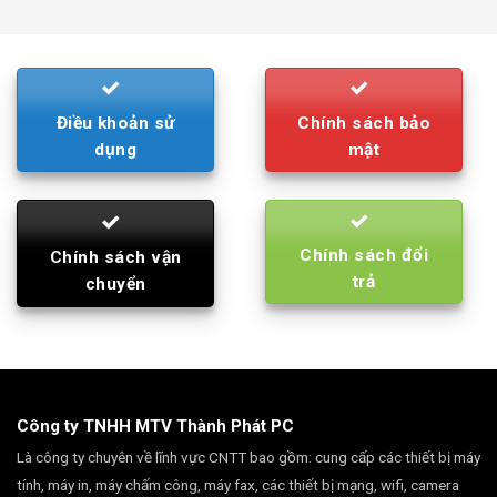
was:
is:
790.000₫.
710.000₫.
Điều khoản sử
Chính sách bảo
dụng
mật
Chính sách đổi
Chính sách vận
trả
chuyển
Công ty TNHH MTV Thành Phát PC
Là công ty chuyên về lĩnh vực CNTT bao gồm: cung cấp các thiết bị máy
tính, máy in, máy chấm công, máy fax, các thiết bị mạng, wifi, camera