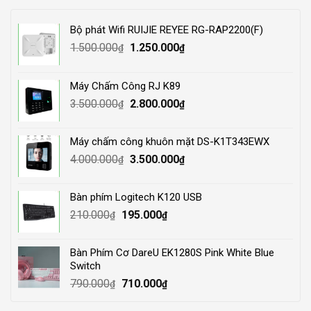
Bộ phát Wifi RUIJIE REYEE RG-RAP2200(F)
Original
Current
1.500.000
1.250.000
₫
₫
price
price
was:
is:
Máy Chấm Công RJ K89
1.500.000₫.
1.250.000₫.
Original
Current
3.500.000
2.800.000
₫
₫
price
price
was:
is:
Máy chấm công khuôn mặt DS-K1T343EWX
3.500.000₫.
2.800.000₫.
Original
Current
4.000.000
3.500.000
₫
₫
price
price
was:
is:
Bàn phím Logitech K120 USB
4.000.000₫.
3.500.000₫.
Original
Current
210.000
195.000
₫
₫
price
price
was:
is:
Bàn Phím Cơ DareU EK1280S Pink White Blue
210.000₫.
195.000₫.
Switch
Original
Current
790.000
710.000
₫
₫
price
price