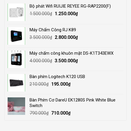
Bộ phát Wifi RUIJIE REYEE RG-RAP2200(F)
Original
Current
1.500.000
1.250.000
₫
₫
price
price
was:
is:
Máy Chấm Công RJ K89
1.500.000₫.
1.250.000₫.
Original
Current
3.500.000
2.800.000
₫
₫
price
price
was:
is:
Máy chấm công khuôn mặt DS-K1T343EWX
3.500.000₫.
2.800.000₫.
Original
Current
4.000.000
3.500.000
₫
₫
price
price
was:
is:
Bàn phím Logitech K120 USB
4.000.000₫.
3.500.000₫.
Original
Current
210.000
195.000
₫
₫
price
price
was:
is:
Bàn Phím Cơ DareU EK1280S Pink White Blue
210.000₫.
195.000₫.
Switch
Original
Current
790.000
710.000
₫
₫
price
price
was:
is: