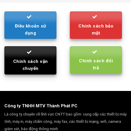
790.000₫.
710.000₫.
Điều khoản sử
Chính sách bảo
dụng
mật
Chính sách đổi
Chính sách vận
trả
chuyển
Công ty TNHH MTV Thành Phát PC
Là công ty chuyên về lĩnh vực CNTT bao gồm: cung cấp các thiết bị máy
tính, máy in, máy chấm công, máy fax, các thiết bị mạng, wifi, camera
giám sát, báo động thông minh.