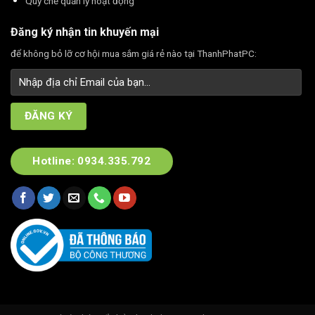
Quy chế quản lý hoạt động
Đăng ký nhận tin khuyến mại
để không bỏ lỡ cơ hội mua sắm giá rẻ nào tại ThanhPhatPC:
Hotline: 0934.335.792