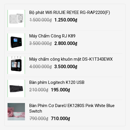
Bộ phát Wifi RUIJIE REYEE RG-RAP2200(F)
Original
Current
1.500.000
1.250.000
₫
₫
price
price
was:
is:
Máy Chấm Công RJ K89
1.500.000₫.
1.250.000₫.
Original
Current
3.500.000
2.800.000
₫
₫
price
price
was:
is:
Máy chấm công khuôn mặt DS-K1T343EWX
3.500.000₫.
2.800.000₫.
Original
Current
4.000.000
3.500.000
₫
₫
price
price
was:
is:
Bàn phím Logitech K120 USB
4.000.000₫.
3.500.000₫.
Original
Current
210.000
195.000
₫
₫
price
price
was:
is:
Bàn Phím Cơ DareU EK1280S Pink White Blue
210.000₫.
195.000₫.
Switch
Original
Current
790.000
710.000
₫
₫
price
price