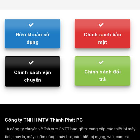
was:
is:
790.000₫.
710.000₫.
Điều khoản sử
Chính sách bảo
dụng
mật
Chính sách đổi
Chính sách vận
trả
chuyển
Công ty TNHH MTV Thành Phát PC
Là công ty chuyên về lĩnh vực CNTT bao gồm: cung cấp các thiết bị máy
tính, máy in, máy chấm công, máy fax, các thiết bị mạng, wifi, camera