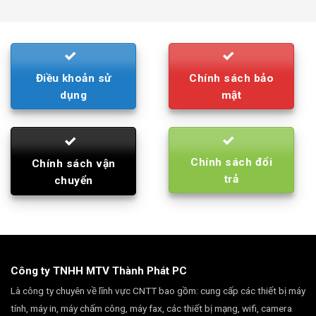
was:
is:
790.000₫.
710.000₫.
Điều khoản sử
Chính sách bảo
dụng
mật
Chính sách đổi
Chính sách vận
trả
chuyển
Công ty TNHH MTV Thành Phát PC
Là công ty chuyên về lĩnh vực CNTT bao gồm: cung cấp các thiết bị máy
tính, máy in, máy chấm công, máy fax, các thiết bị mạng, wifi, camera