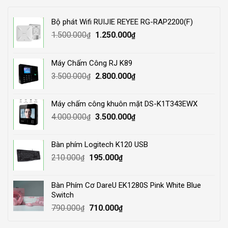
Bộ phát Wifi RUIJIE REYEE RG-RAP2200(F)
Original
Current
1.500.000
1.250.000
₫
₫
price
price
was:
is:
Máy Chấm Công RJ K89
1.500.000₫.
1.250.000₫.
Original
Current
3.500.000
2.800.000
₫
₫
price
price
was:
is:
Máy chấm công khuôn mặt DS-K1T343EWX
3.500.000₫.
2.800.000₫.
Original
Current
4.000.000
3.500.000
₫
₫
price
price
was:
is:
Bàn phím Logitech K120 USB
4.000.000₫.
3.500.000₫.
Original
Current
210.000
195.000
₫
₫
price
price
was:
is:
Bàn Phím Cơ DareU EK1280S Pink White Blue
210.000₫.
195.000₫.
Switch
Original
Current
790.000
710.000
₫
₫
price
price