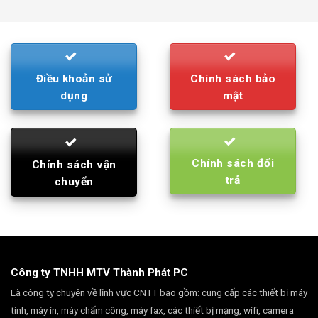
was:
is:
790.000₫.
710.000₫.
Điều khoản sử
Chính sách bảo
dụng
mật
Chính sách đổi
Chính sách vận
trả
chuyển
Công ty TNHH MTV Thành Phát PC
Là công ty chuyên về lĩnh vực CNTT bao gồm: cung cấp các thiết bị máy
tính, máy in, máy chấm công, máy fax, các thiết bị mạng, wifi, camera