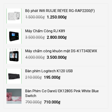
Bộ phát Wifi RUIJIE REYEE RG-RAP2200(F)
Original
Current
1.500.000
1.250.000
₫
₫
price
price
was:
is:
Máy Chấm Công RJ K89
1.500.000₫.
1.250.000₫.
Original
Current
3.500.000
2.800.000
₫
₫
price
price
was:
is:
Máy chấm công khuôn mặt DS-K1T343EWX
3.500.000₫.
2.800.000₫.
Original
Current
4.000.000
3.500.000
₫
₫
price
price
was:
is:
Bàn phím Logitech K120 USB
4.000.000₫.
3.500.000₫.
Original
Current
210.000
195.000
₫
₫
price
price
was:
is:
Bàn Phím Cơ DareU EK1280S Pink White Blue
210.000₫.
195.000₫.
Switch
Original
Current
790.000
710.000
₫
₫
price
price