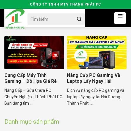
Skip
CÔNG TY TNHH MTV THÀNH PHÁT PC
to
Search
content
for:
Cung Cấp Máy Tính
Nâng Cấp PC Gaming Và
Gaming – Đồ Họa Giá Rẻ
Laptop Lấy Ngay Hải
Cấu Hình Khủng
Dương
Nâng Cấp – Sửa Chữa PC
Dịch vụ nâng cấp PC gaming và
Chuyên Nghiệp | Thành Phát PC
laptop lấy ngay tại Hải Dương.
Bạn đang tìm ...
Thành Phát ...
Danh mục sản phẩm