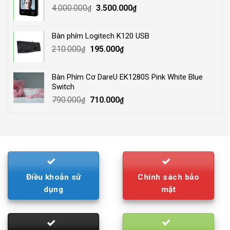
Original
Current
4.000.000
3.500.000
₫
₫
price
price
was:
is:
Bàn phím Logitech K120 USB
4.000.000₫.
3.500.000₫.
Original
Current
210.000
195.000
₫
₫
price
price
was:
is:
Bàn Phím Cơ DareU EK1280S Pink White Blue
210.000₫.
195.000₫.
Switch
Original
Current
790.000
710.000
₫
₫
price
price
was:
is:
790.000₫.
710.000₫.
Điều khoản sử
Chính sách bảo
dụng
mật