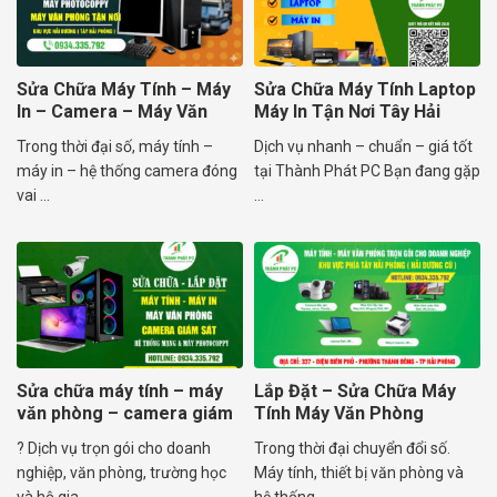
Sửa Chữa Máy Tính – Máy
Sửa Chữa Máy Tính Laptop
In – Camera – Máy Văn
Máy In Tận Nơi Tây Hải
Phòng
Phòng
Trong thời đại số, máy tính –
Dịch vụ nhanh – chuẩn – giá tốt
máy in – hệ thống camera đóng
tại Thành Phát PC Bạn đang gặp
vai ...
...
Sửa chữa máy tính – máy
Lắp Đặt – Sửa Chữa Máy
văn phòng – camera giám
Tính Máy Văn Phòng
sát Hải Dương
Camera Doanh Nghiệp
? Dịch vụ trọn gói cho doanh
Trong thời đại chuyển đổi số.
nghiệp, văn phòng, trường học
Máy tính, thiết bị văn phòng và