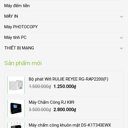
Máy đếm tiền
MÁY IN
Máy PHOTOCOPY
Máy tính PC
THIẾT BỊ MẠNG
Sản phẩm mới
Bộ phát Wifi RUIJIE REYEE RG-RAP2200(F)
Original
Current
1.500.000
1.250.000
₫
₫
price
price
was:
is:
Máy Chấm Công RJ K89
1.500.000₫.
1.250.000₫.
Original
Current
3.500.000
2.800.000
₫
₫
price
price
was:
is:
Máy chấm công khuôn mặt DS-K1T343EWX
3.500.000₫.
2.800.000₫.