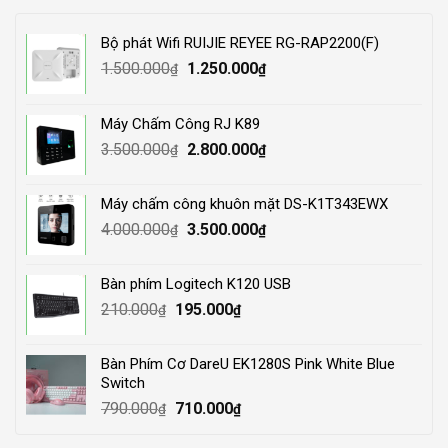
Bộ phát Wifi RUIJIE REYEE RG-RAP2200(F)
Original
Current
1.500.000
1.250.000
₫
₫
price
price
was:
is:
Máy Chấm Công RJ K89
1.500.000₫.
1.250.000₫.
Original
Current
3.500.000
2.800.000
₫
₫
price
price
was:
is:
Máy chấm công khuôn mặt DS-K1T343EWX
3.500.000₫.
2.800.000₫.
Original
Current
4.000.000
3.500.000
₫
₫
price
price
was:
is:
Bàn phím Logitech K120 USB
4.000.000₫.
3.500.000₫.
Original
Current
210.000
195.000
₫
₫
price
price
was:
is:
Bàn Phím Cơ DareU EK1280S Pink White Blue
210.000₫.
195.000₫.
Switch
Original
Current
790.000
710.000
₫
₫
price
price