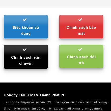
was:
is:
790.000₫.
710.000₫.
Điều khoản sử
Chính sách bảo
dụng
mật
Chính sách đổi
Chính sách vận
trả
chuyển
Công ty TNHH MTV Thành Phát PC
Là công ty chuyên về lĩnh vực CNTT bao gồm: cung cấp các thiết bị máy
tính, máy in, máy chấm công, máy fax, các thiết bị mạng, wifi, camera