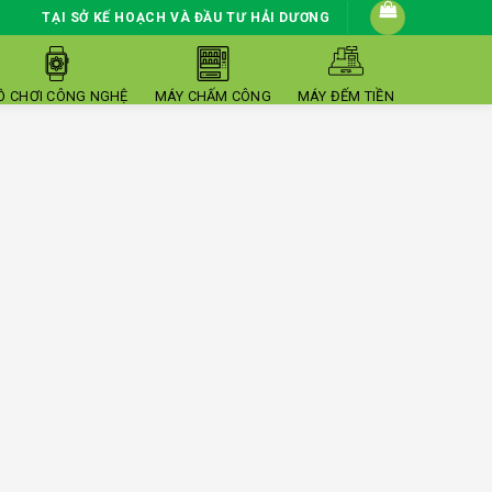
TẠI SỞ KẾ HOẠCH VÀ ĐẦU TƯ HẢI DƯƠNG
Ồ CHƠI CÔNG NGHỆ
MÁY CHẤM CÔNG
MÁY ĐẾM TIỀN