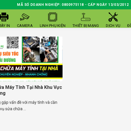
MÃ SỐ DOANH NGHIỆP: 0800975118 - CẤP NGÀY 13/03/2012
ÁY IN
CAMERA
LINH PHỤ KIỆN
THIẾT BỊ MẠNG
DỊCH VỤ
Đ
a Máy Tính Tại Nhà Khu Vực
ơng
 gặp vấn đề với máy tính và cần
vụ sửa chữa ...