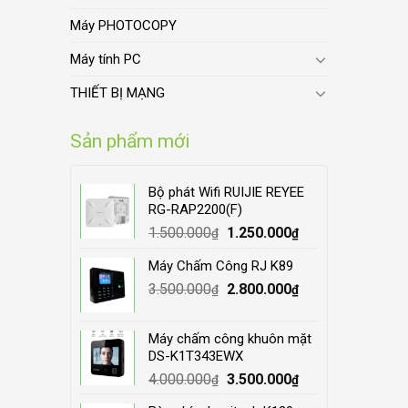
Máy PHOTOCOPY
Máy tính PC
THIẾT BỊ MẠNG
Sản phẩm mới
Bộ phát Wifi RUIJIE REYEE
RG-RAP2200(F)
Original
Current
1.500.000
1.250.000
₫
₫
price
price
Máy Chấm Công RJ K89
was:
is:
Original
Current
3.500.000
1.500.000₫.
2.800.000
1.250.000₫.
₫
₫
price
price
was:
is:
Máy chấm công khuôn mặt
3.500.000₫.
2.800.000₫.
DS-K1T343EWX
Original
Current
4.000.000
3.500.000
₫
₫
price
price