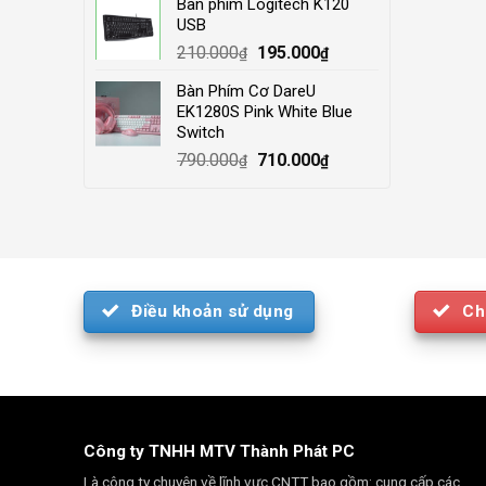
Bàn phím Logitech K120
was:
is:
USB
4.000.000₫.
3.500.000₫.
Original
Current
210.000
195.000
₫
₫
price
price
Bàn Phím Cơ DareU
was:
is:
EK1280S Pink White Blue
210.000₫.
195.000₫.
Switch
Original
Current
790.000
710.000
₫
₫
price
price
was:
is:
790.000₫.
710.000₫.
Điều khoản sử dụng
Ch
Công ty TNHH MTV Thành Phát PC
Là công ty chuyên về lĩnh vực CNTT bao gồm: cung cấp các