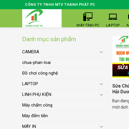
Skip
CÔNG TY TNHH MTV THÀNH PHÁT PC
to
content
MÁY TÍNH PC
LAPTOP
M
Danh mục sản phẩm
CAMERA
chua-phan-loai
Đồ chơi công nghệ
LAPTOP
Sửa Chữ
Hải Dư
LINH PHỤ KIỆN
Bạn đang
Máy chấm công
một dịch 
Máy đếm tiền
MÁY IN