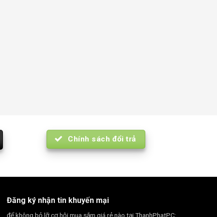
Chính sách đổi trả
Đăng ký nhận tin khuyến mại
để không bỏ lỡ cơ hội mua sắm giá rẻ nào tại ThanhPhatPC: