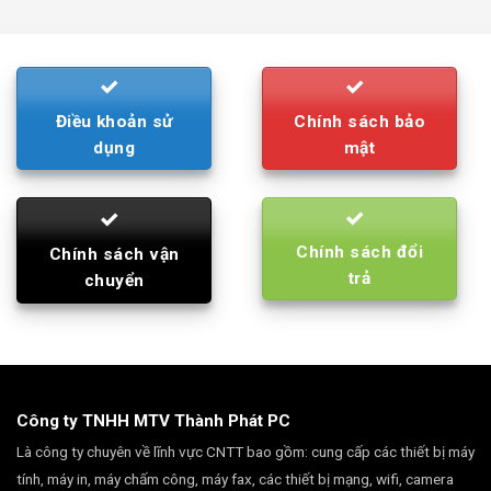
was:
is:
790.000₫.
710.000₫.
Điều khoản sử
Chính sách bảo
dụng
mật
Chính sách đổi
Chính sách vận
trả
chuyển
Công ty TNHH MTV Thành Phát PC
Là công ty chuyên về lĩnh vực CNTT bao gồm: cung cấp các thiết bị máy
tính, máy in, máy chấm công, máy fax, các thiết bị mạng, wifi, camera