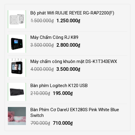
Bộ phát Wifi RUIJIE REYEE RG-RAP2200(F)
Original
Current
1.500.000
1.250.000
₫
₫
price
price
was:
is:
Máy Chấm Công RJ K89
1.500.000₫.
1.250.000₫.
Original
Current
3.500.000
2.800.000
₫
₫
price
price
was:
is:
Máy chấm công khuôn mặt DS-K1T343EWX
3.500.000₫.
2.800.000₫.
Original
Current
4.000.000
3.500.000
₫
₫
price
price
was:
is:
Bàn phím Logitech K120 USB
4.000.000₫.
3.500.000₫.
Original
Current
210.000
195.000
₫
₫
price
price
was:
is:
Bàn Phím Cơ DareU EK1280S Pink White Blue
210.000₫.
195.000₫.
Switch
Original
Current
790.000
710.000
₫
₫
price
price