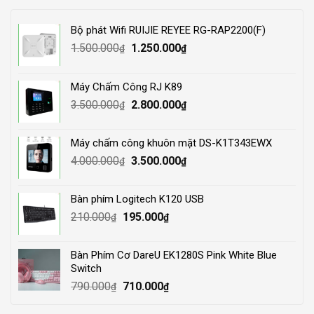
Bộ phát Wifi RUIJIE REYEE RG-RAP2200(F)
Original
Current
1.500.000
1.250.000
₫
₫
price
price
was:
is:
Máy Chấm Công RJ K89
1.500.000₫.
1.250.000₫.
Original
Current
3.500.000
2.800.000
₫
₫
price
price
was:
is:
Máy chấm công khuôn mặt DS-K1T343EWX
3.500.000₫.
2.800.000₫.
Original
Current
4.000.000
3.500.000
₫
₫
price
price
was:
is:
Bàn phím Logitech K120 USB
4.000.000₫.
3.500.000₫.
Original
Current
210.000
195.000
₫
₫
price
price
was:
is:
Bàn Phím Cơ DareU EK1280S Pink White Blue
210.000₫.
195.000₫.
Switch
Original
Current
790.000
710.000
₫
₫
price
price