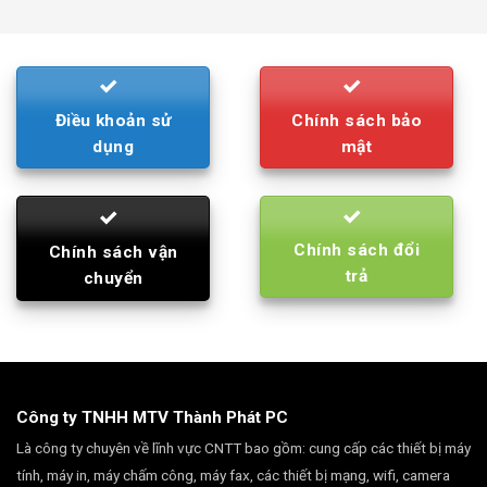
was:
is:
790.000₫.
710.000₫.
Điều khoản sử
Chính sách bảo
dụng
mật
Chính sách đổi
Chính sách vận
trả
chuyển
Công ty TNHH MTV Thành Phát PC
Là công ty chuyên về lĩnh vực CNTT bao gồm: cung cấp các thiết bị máy
tính, máy in, máy chấm công, máy fax, các thiết bị mạng, wifi, camera