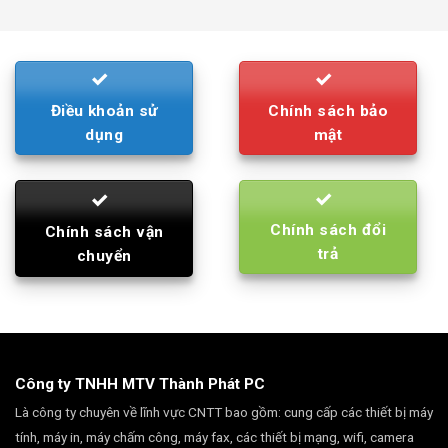
was:
is:
790.000₫.
710.000₫.
Điều khoản sử
Chính sách bảo
dụng
mật
Chính sách đổi
Chính sách vận
trả
chuyển
Công ty TNHH MTV Thành Phát PC
Là công ty chuyên về lĩnh vực CNTT bao gồm: cung cấp các thiết bị máy
tính, máy in, máy chấm công, máy fax, các thiết bị mạng, wifi, camera