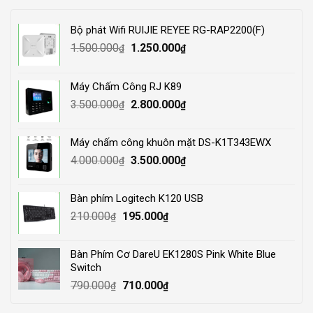
Bộ phát Wifi RUIJIE REYEE RG-RAP2200(F)
Original
Current
1.500.000
1.250.000
₫
₫
price
price
was:
is:
Máy Chấm Công RJ K89
1.500.000₫.
1.250.000₫.
Original
Current
3.500.000
2.800.000
₫
₫
price
price
was:
is:
Máy chấm công khuôn mặt DS-K1T343EWX
3.500.000₫.
2.800.000₫.
Original
Current
4.000.000
3.500.000
₫
₫
price
price
was:
is:
Bàn phím Logitech K120 USB
4.000.000₫.
3.500.000₫.
Original
Current
210.000
195.000
₫
₫
price
price
was:
is:
Bàn Phím Cơ DareU EK1280S Pink White Blue
210.000₫.
195.000₫.
Switch
Original
Current
790.000
710.000
₫
₫
price
price