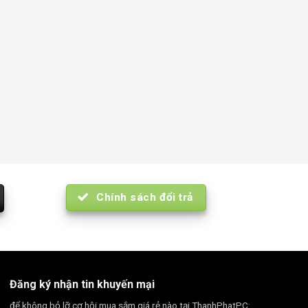
Chính sách đổi trả
Đăng ký nhận tin khuyến mại
để không bỏ lỡ cơ hội mua sắm giá rẻ nào tại ThanhPhatPC: