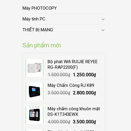
Máy PHOTOCOPY
Máy tính PC
THIẾT BỊ MẠNG
Sản phẩm mới
Bộ phát Wifi RUIJIE REYEE
RG-RAP2200(F)
Original
Current
1.500.000
1.250.000
₫
₫
price
price
Máy Chấm Công RJ K89
was:
is:
Original
Current
3.500.000
1.500.000₫.
2.800.000
1.250.000₫.
₫
₫
price
price
was:
is:
Máy chấm công khuôn mặt
3.500.000₫.
2.800.000₫.
DS-K1T343EWX
Original
Current
4.000.000
3.500.000
₫
₫
price
price