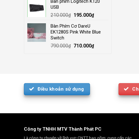
Bàn phím Logitech K120
was:
is:
USB
4.000.000₫.
3.500.000₫.
Original
Current
210.000
195.000
₫
₫
price
price
Bàn Phím Cơ DareU
was:
is:
EK1280S Pink White Blue
210.000₫.
195.000₫.
Switch
Original
Current
790.000
710.000
₫
₫
price
price
was:
is:
790.000₫.
710.000₫.
Điều khoản sử dụng
Ch
Công ty TNHH MTV Thành Phát PC
Là công ty chuyên về lĩnh vực CNTT bao gồm: cung cấp các