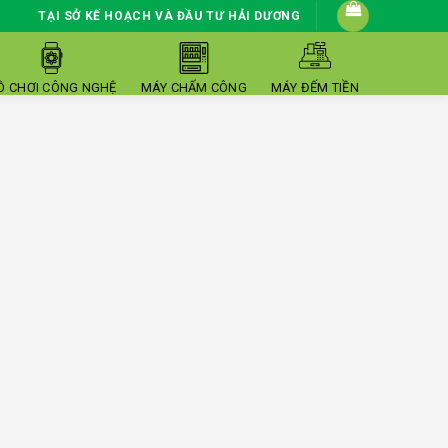
TẠI SỞ KẾ HOẠCH VÀ ĐẦU TƯ HẢI DƯƠNG
Ồ CHƠI CÔNG NGHỆ
MÁY CHẤM CÔNG
MÁY ĐẾM TIỀN