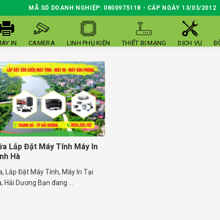
MÃ SỐ DOANH NGHIỆP: 0800975118 - CẤP NGÀY 13/03/2012
ÁY IN
CAMERA
LINH PHỤ KIỆN
THIẾT BỊ MẠNG
DỊCH VỤ
Đ
a Lắp Đặt Máy Tính Máy In
nh Hà
, Lắp Đặt Máy Tính, Máy In Tại
 Hải Dương Bạn đang ...