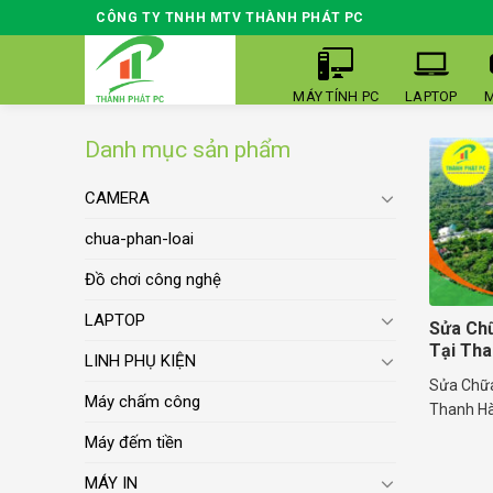
Skip
CÔNG TY TNHH MTV THÀNH PHÁT PC
to
content
MÁY TÍNH PC
LAPTOP
M
Danh mục sản phẩm
CAMERA
chua-phan-loai
Đồ chơi công nghệ
LAPTOP
Sửa Chữ
Tại Tha
LINH PHỤ KIỆN
Sửa Chữa
Máy chấm công
Thanh Hà,
Máy đếm tiền
MÁY IN