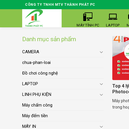
Skip
CÔNG TY TNHH MTV THÀNH PHÁT PC
to
content
MÁY TÍNH PC
LAPTOP
M
Danh mục sản phẩm
CAMERA
chua-phan-loai
Đồ chơi công nghệ
LAPTOP
Top 4 l
Photoc
LINH PHỤ KIỆN
Máy photo
Máy chấm công
trong hoạ
Máy đếm tiền
MÁY IN