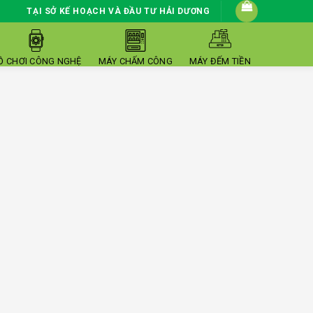
TẠI SỞ KẾ HOẠCH VÀ ĐẦU TƯ HẢI DƯƠNG
Ồ CHƠI CÔNG NGHỆ
MÁY CHẤM CÔNG
MÁY ĐẾM TIỀN