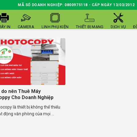
MÃ SỐ DOANH NGHIỆP: 0800975118 - CẤP NGÀY 13/03/2012
ÁY IN
CAMERA
LINH PHỤ KIỆN
THIẾT BỊ MẠNG
DỊCH VỤ
Đ
ý do nên Thuê Máy
oppy Cho Doanh Nghiệp
copy là thiết bị không thể thiếu
t động văn phòng của mọi ...