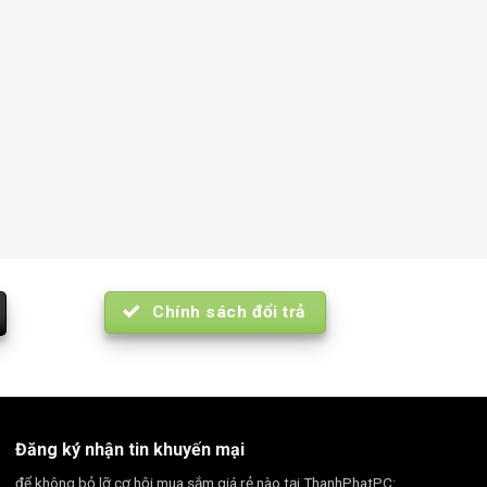
Chính sách đổi trả
Đăng ký nhận tin khuyến mại
để không bỏ lỡ cơ hội mua sắm giá rẻ nào tại ThanhPhatPC: