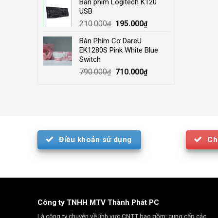
Bàn phím Logitech K120
was:
is:
USB
4.000.000₫.
3.500.000₫.
Original
Current
210.000
195.000
₫
₫
price
price
Bàn Phím Cơ DareU
was:
is:
EK1280S Pink White Blue
210.000₫.
195.000₫.
Switch
Original
Current
790.000
710.000
₫
₫
price
price
was:
is:
790.000₫.
710.000₫.
Điều khoản sử dụng
Ch
Công ty TNHH MTV Thành Phát PC
Là công ty chuyên về lĩnh vực CNTT bao gồm: cung cấp các