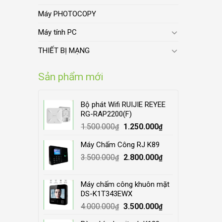
Máy PHOTOCOPY
Máy tính PC
THIẾT BỊ MẠNG
Sản phẩm mới
Bộ phát Wifi RUIJIE REYEE
RG-RAP2200(F)
Original
Current
1.500.000
1.250.000
₫
₫
price
price
Máy Chấm Công RJ K89
was:
is:
Original
Current
3.500.000
1.500.000₫.
2.800.000
1.250.000₫.
₫
₫
price
price
was:
is:
Máy chấm công khuôn mặt
3.500.000₫.
2.800.000₫.
DS-K1T343EWX
Original
Current
4.000.000
3.500.000
₫
₫
price
price