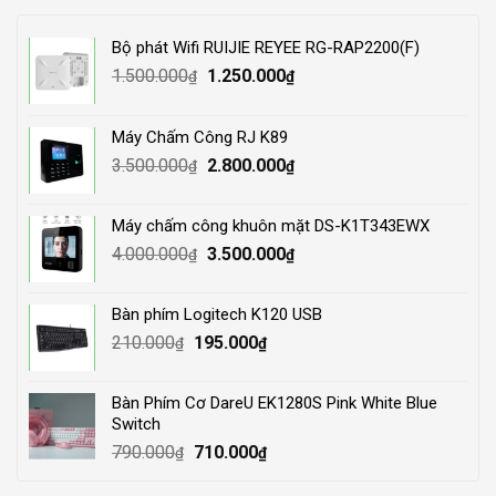
Bộ phát Wifi RUIJIE REYEE RG-RAP2200(F)
Original
Current
1.500.000
1.250.000
₫
₫
price
price
was:
is:
Máy Chấm Công RJ K89
1.500.000₫.
1.250.000₫.
Original
Current
3.500.000
2.800.000
₫
₫
price
price
was:
is:
Máy chấm công khuôn mặt DS-K1T343EWX
3.500.000₫.
2.800.000₫.
Original
Current
4.000.000
3.500.000
₫
₫
price
price
was:
is:
Bàn phím Logitech K120 USB
4.000.000₫.
3.500.000₫.
Original
Current
210.000
195.000
₫
₫
price
price
was:
is:
Bàn Phím Cơ DareU EK1280S Pink White Blue
210.000₫.
195.000₫.
Switch
Original
Current
790.000
710.000
₫
₫
price
price