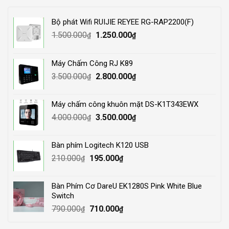
Bộ phát Wifi RUIJIE REYEE RG-RAP2200(F)
Original
Current
1.500.000
1.250.000
₫
₫
price
price
was:
is:
Máy Chấm Công RJ K89
1.500.000₫.
1.250.000₫.
Original
Current
3.500.000
2.800.000
₫
₫
price
price
was:
is:
Máy chấm công khuôn mặt DS-K1T343EWX
3.500.000₫.
2.800.000₫.
Original
Current
4.000.000
3.500.000
₫
₫
price
price
was:
is:
Bàn phím Logitech K120 USB
4.000.000₫.
3.500.000₫.
Original
Current
210.000
195.000
₫
₫
price
price
was:
is:
Bàn Phím Cơ DareU EK1280S Pink White Blue
210.000₫.
195.000₫.
Switch
Original
Current
790.000
710.000
₫
₫
price
price