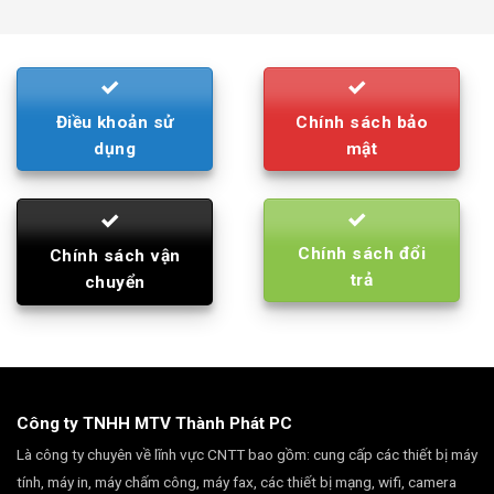
was:
is:
790.000₫.
710.000₫.
Điều khoản sử
Chính sách bảo
dụng
mật
Chính sách đổi
Chính sách vận
trả
chuyển
Công ty TNHH MTV Thành Phát PC
Là công ty chuyên về lĩnh vực CNTT bao gồm: cung cấp các thiết bị máy
tính, máy in, máy chấm công, máy fax, các thiết bị mạng, wifi, camera