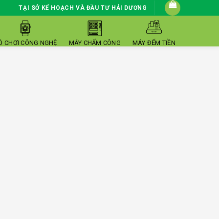
TẠI SỞ KẾ HOẠCH VÀ ĐẦU TƯ HẢI DƯƠNG
Ồ CHƠI CÔNG NGHỆ
MÁY CHẤM CÔNG
MÁY ĐẾM TIỀN