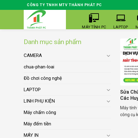
Skip
CÔNG TY TNHH MTV THÀNH PHÁT PC
to
content
MÁY TÍNH PC
LAPTOP
M
Danh mục sản phẩm
CAMERA
chua-phan-loai
Đồ chơi công nghệ
LAPTOP
Sửa Ch
Các Hu
LINH PHỤ KIỆN
Máy tính 
Máy chấm công
công cụ k
Máy đếm tiền
MÁY IN