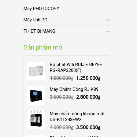
Máy PHOTOCOPY
Máy tính PC
THIẾT BỊ MẠNG
Sản phẩm mới
Bộ phát Wifi RUIJIE REYEE
RG-RAP2200(F)
Original
Current
1.500.000
1.250.000
₫
₫
price
price
Máy Chấm Công RJ K89
was:
is:
Original
Current
3.500.000
1.500.000₫.
2.800.000
1.250.000₫.
₫
₫
price
price
was:
is:
Máy chấm công khuôn mặt
3.500.000₫.
2.800.000₫.
DS-K1T343EWX
Original
Current
4.000.000
3.500.000
₫
₫
price
price