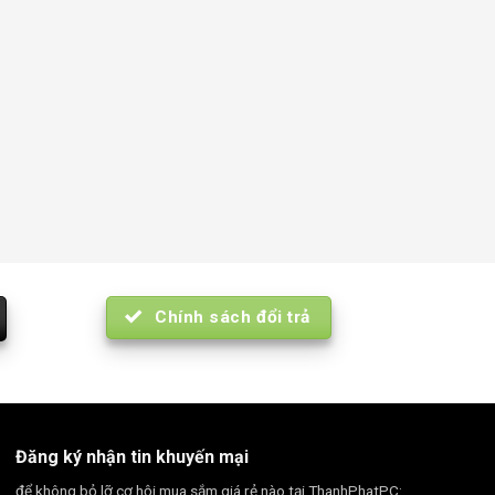
Chính sách đổi trả
Đăng ký nhận tin khuyến mại
để không bỏ lỡ cơ hội mua sắm giá rẻ nào tại ThanhPhatPC: