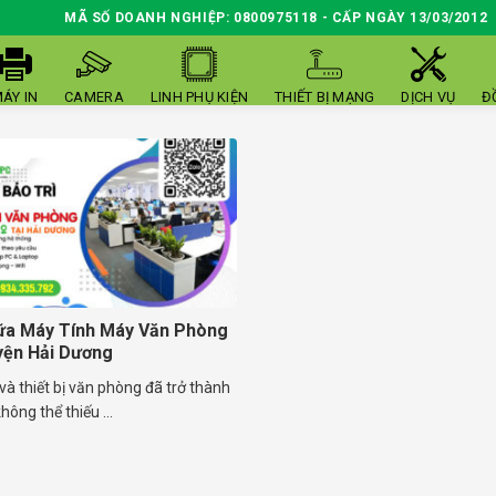
MÃ SỐ DOANH NGHIỆP: 0800975118 - CẤP NGÀY 13/03/2012
ÁY IN
CAMERA
LINH PHỤ KIỆN
THIẾT BỊ MẠNG
DỊCH VỤ
Đ
ữa Máy Tính Máy Văn Phòng
yện Hải Dương
và thiết bị văn phòng đã trở thành
hông thể thiếu ...