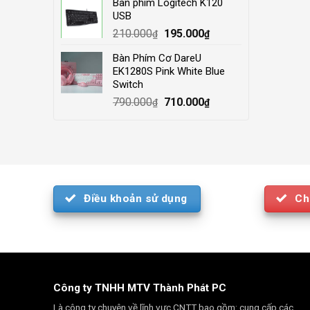
Bàn phím Logitech K120
was:
is:
USB
4.000.000₫.
3.500.000₫.
Original
Current
210.000
195.000
₫
₫
price
price
Bàn Phím Cơ DareU
was:
is:
EK1280S Pink White Blue
210.000₫.
195.000₫.
Switch
Original
Current
790.000
710.000
₫
₫
price
price
was:
is:
790.000₫.
710.000₫.
Điều khoản sử dụng
Ch
Công ty TNHH MTV Thành Phát PC
Là công ty chuyên về lĩnh vực CNTT bao gồm: cung cấp các