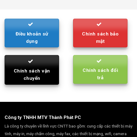
was:
is:
790.000₫.
710.000₫.
Điều khoản sử
Chính sách bảo
dụng
mật
Chính sách đổi
Chính sách vận
trả
chuyển
Công ty TNHH MTV Thành Phát PC
Là công ty chuyên về lĩnh vực CNTT bao gồm: cung cấp các thiết bị máy
tính, máy in, máy chấm công, máy fax, các thiết bị mạng, wifi, camera