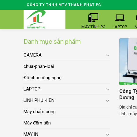
Skip
CÔNG TY TNHH MTV THÀNH PHÁT PC
to
content
MÁY TÍNH PC
LAPTOP
M
Danh mục sản phẩm
CAMERA
chua-phan-loai
Đồ chơi công nghệ
LAPTOP
Công T
Dương
LINH PHỤ KIỆN
Địa chỉ c
Máy chấm công
tính, máy 
Máy đếm tiền
MÁY IN