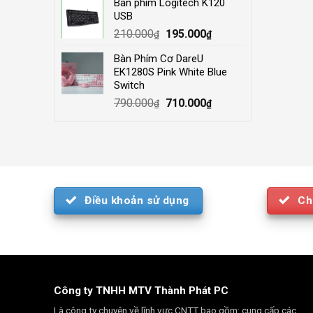
Bàn phím Logitech K120
was:
is:
USB
4.000.000₫.
3.500.000₫.
Original
Current
210.000
195.000
₫
₫
price
price
Bàn Phím Cơ DareU
was:
is:
EK1280S Pink White Blue
210.000₫.
195.000₫.
Switch
Original
Current
790.000
710.000
₫
₫
price
price
was:
is:
790.000₫.
710.000₫.
Điều khoản sử dụng
Ch
Công ty TNHH MTV Thành Phát PC
Là công ty chuyên về lĩnh vực CNTT bao gồm: cung cấp các