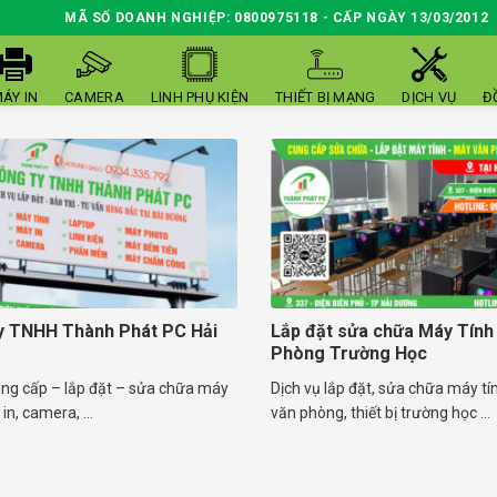
MÃ SỐ DOANH NGHIỆP: 0800975118 - CẤP NGÀY 13/03/2012
ÁY IN
CAMERA
LINH PHỤ KIỆN
THIẾT BỊ MẠNG
DỊCH VỤ
Đ
y TNHH Thành Phát PC Hải
Lắp đặt sửa chữa Máy Tính
Phòng Trường Học
ung cấp – lắp đặt – sửa chữa máy
Dịch vụ lắp đặt, sửa chữa máy tí
in, camera, ...
văn phòng, thiết bị trường học ...