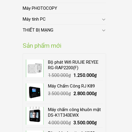
Máy PHOTOCOPY
Máy tính PC
THIẾT BỊ MẠNG
Sản phẩm mới
Bộ phát Wifi RUIJIE REYEE
RG-RAP2200(F)
Original
Current
1.500.000
1.250.000
₫
₫
price
price
Máy Chấm Công RJ K89
was:
is:
Original
Current
3.500.000
1.500.000₫.
2.800.000
1.250.000₫.
₫
₫
price
price
was:
is:
Máy chấm công khuôn mặt
3.500.000₫.
2.800.000₫.
DS-K1T343EWX
Original
Current
4.000.000
3.500.000
₫
₫
price
price