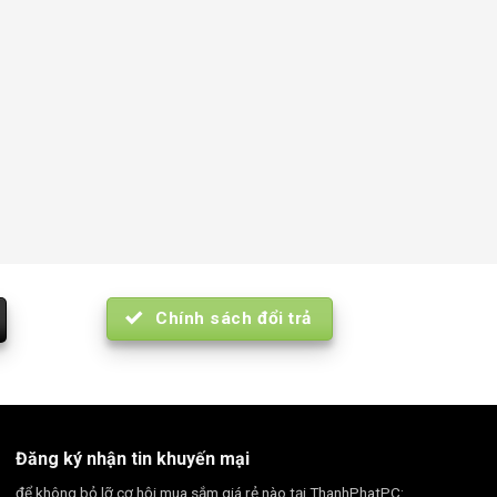
Chính sách đổi trả
Đăng ký nhận tin khuyến mại
để không bỏ lỡ cơ hội mua sắm giá rẻ nào tại ThanhPhatPC: