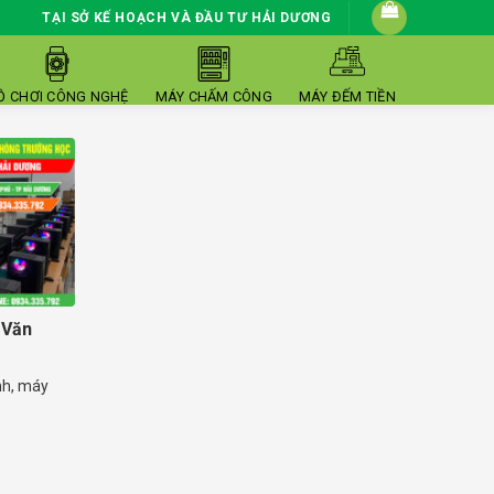
TẠI SỞ KẾ HOẠCH VÀ ĐẦU TƯ HẢI DƯƠNG
Ồ CHƠI CÔNG NGHỆ
MÁY CHẤM CÔNG
MÁY ĐẾM TIỀN
 Văn
nh, máy