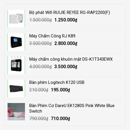
Bộ phát Wifi RUIJIE REYEE RG-RAP2200(F)
Original
Current
1.500.000
1.250.000
₫
₫
price
price
was:
is:
Máy Chấm Công RJ K89
1.500.000₫.
1.250.000₫.
Original
Current
3.500.000
2.800.000
₫
₫
price
price
was:
is:
Máy chấm công khuôn mặt DS-K1T343EWX
3.500.000₫.
2.800.000₫.
Original
Current
4.000.000
3.500.000
₫
₫
price
price
was:
is:
Bàn phím Logitech K120 USB
4.000.000₫.
3.500.000₫.
Original
Current
210.000
195.000
₫
₫
price
price
was:
is:
Bàn Phím Cơ DareU EK1280S Pink White Blue
210.000₫.
195.000₫.
Switch
Original
Current
790.000
710.000
₫
₫
price
price