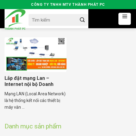
Skip
CÔNG TY TNHH MTV THÀNH PHÁT PC
to
Search
content
for:
Lắp đặt mạng Lan –
Internet nội bộ Doanh
Nghiệp Tại Hải Dương
Mạng LAN (Local Area Network)
là hệ thống kết nối các thiết bị
máy văn ...
Danh mục sản phẩm