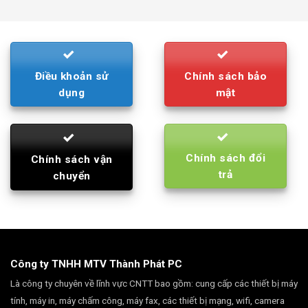
was:
is:
790.000₫.
710.000₫.
Điều khoản sử
Chính sách bảo
dụng
mật
Chính sách đổi
Chính sách vận
trả
chuyển
Công ty TNHH MTV Thành Phát PC
Là công ty chuyên về lĩnh vực CNTT bao gồm: cung cấp các thiết bị máy
tính, máy in, máy chấm công, máy fax, các thiết bị mạng, wifi, camera