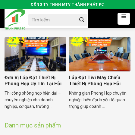
Skip
CÔNG TY TNHH MTV THÀNH PHÁT PC
to
Search
content
for:
Đơn Vị Lắp Đặt Thiết Bị
Lắp Đặt Tivi Máy Chiếu
Phòng Họp Uy Tín Tại Hải
Thiết Bị Phòng Họp Hải
Dương
Dương
Thi công phòng họp hiện đại –
Không gian Phòng Họp chuyên
chuyên nghiệp cho doanh
nghiệp, hiện đại là yếu tố quan
nghiệp, cơ quan, trường ...
trọng giúp doanh ...
Danh mục sản phẩm