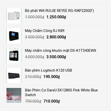
Bộ phát Wifi RUIJIE REYEE RG-RAP2200(F)
Original
Current
1.500.000
1.250.000
₫
₫
price
price
was:
is:
Máy Chấm Công RJ K89
1.500.000₫.
1.250.000₫.
Original
Current
3.500.000
2.800.000
₫
₫
price
price
was:
is:
Máy chấm công khuôn mặt DS-K1T343EWX
3.500.000₫.
2.800.000₫.
Original
Current
4.000.000
3.500.000
₫
₫
price
price
was:
is:
Bàn phím Logitech K120 USB
4.000.000₫.
3.500.000₫.
Original
Current
210.000
195.000
₫
₫
price
price
was:
is:
Bàn Phím Cơ DareU EK1280S Pink White Blue
210.000₫.
195.000₫.
Switch
Original
Current
790.000
710.000
₫
₫
price
price