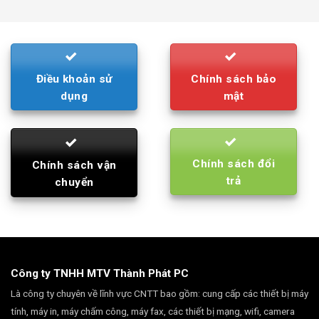
was:
is:
790.000₫.
710.000₫.
Điều khoản sử
Chính sách bảo
dụng
mật
Chính sách đổi
Chính sách vận
trả
chuyển
Công ty TNHH MTV Thành Phát PC
Là công ty chuyên về lĩnh vực CNTT bao gồm: cung cấp các thiết bị máy
tính, máy in, máy chấm công, máy fax, các thiết bị mạng, wifi, camera