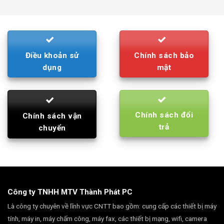
was:
is:
790.000₫.
710.000₫.
Điều khoản sử
Chính sách bảo
dụng
mật
Chính sách đổi
Chính sách vận
trả
chuyển
Công ty TNHH MTV Thành Phát PC
Là công ty chuyên về lĩnh vực CNTT bao gồm: cung cấp các thiết bị máy
tính, máy in, máy chấm công, máy fax, các thiết bị mạng, wifi, camera