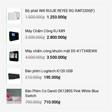
Bộ phát Wifi RUIJIE REYEE RG-RAP2200(F)
Original
Current
1.500.000
1.250.000
₫
₫
price
price
was:
is:
Máy Chấm Công RJ K89
1.500.000₫.
1.250.000₫.
Original
Current
3.500.000
2.800.000
₫
₫
price
price
was:
is:
Máy chấm công khuôn mặt DS-K1T343EWX
3.500.000₫.
2.800.000₫.
Original
Current
4.000.000
3.500.000
₫
₫
price
price
was:
is:
Bàn phím Logitech K120 USB
4.000.000₫.
3.500.000₫.
Original
Current
210.000
195.000
₫
₫
price
price
was:
is:
Bàn Phím Cơ DareU EK1280S Pink White Blue
210.000₫.
195.000₫.
Switch
Original
Current
790.000
710.000
₫
₫
price
price