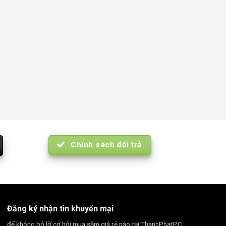
Chính sách đổi trả
Đăng ký nhận tin khuyến mại
để không bỏ lỡ cơ hội mua sắm giá rẻ nào tại ThanhPhatPC: