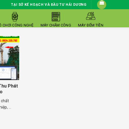
TẠI SỞ KẾ HOẠCH VÀ ĐẦU TƯ HẢI DƯƠNG
Ồ CHƠI CÔNG NGHỆ
MÁY CHẤM CÔNG
MÁY ĐẾM TIỀN
Thu Phát
ro
i chất
ệp, ...