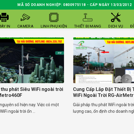
MÃ SỐ DOANH NGHIỆP: 0800975118 - CẤP NGÀY 13/03/2012
ÁY IN
CAMERA
LINH PHỤ KIỆN
THIẾT BỊ MẠNG
DỊCH VỤ
Đ
 thu phát Siêu WiFi ngoài trời
Cung Cấp Lắp Đặt Thiết Bị 
Metro460F
WiFi Ngoài Trời RG-AirMet
nguyên số hiện nay. Việc có một
Giải pháp thu phát WiFi ngoài trờ
iFi ngoài trời ổn ...
lượng cao, ổn định cho doanh nghi