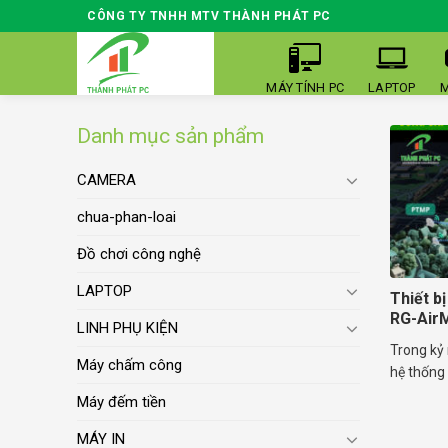
Skip
CÔNG TY TNHH MTV THÀNH PHÁT PC
to
content
MÁY TÍNH PC
LAPTOP
M
Danh mục sản phẩm
CAMERA
chua-phan-loai
Đồ chơi công nghệ
LAPTOP
Thiết bị
RG-Air
LINH PHỤ KIỆN
Trong kỷ 
Máy chấm công
hệ thống W
Máy đếm tiền
MÁY IN