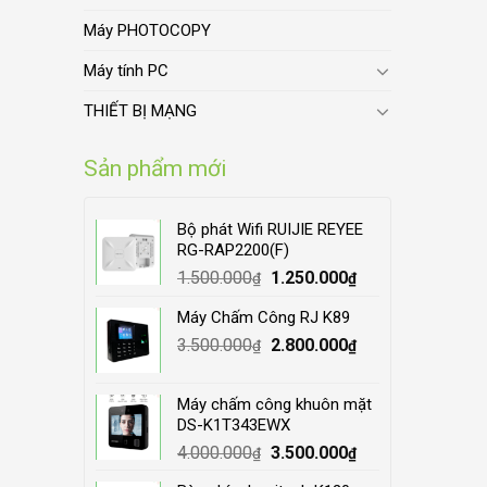
Máy PHOTOCOPY
Máy tính PC
THIẾT BỊ MẠNG
Sản phẩm mới
Bộ phát Wifi RUIJIE REYEE
RG-RAP2200(F)
Original
Current
1.500.000
1.250.000
₫
₫
price
price
Máy Chấm Công RJ K89
was:
is:
Original
Current
3.500.000
1.500.000₫.
2.800.000
1.250.000₫.
₫
₫
price
price
was:
is:
Máy chấm công khuôn mặt
3.500.000₫.
2.800.000₫.
DS-K1T343EWX
Original
Current
4.000.000
3.500.000
₫
₫
price
price