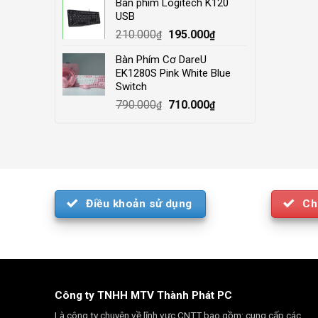
Bàn phím Logitech K120
was:
is:
USB
4.000.000₫.
3.500.000₫.
Original
Current
210.000
195.000
₫
₫
price
price
Bàn Phím Cơ DareU
was:
is:
EK1280S Pink White Blue
210.000₫.
195.000₫.
Switch
Original
Current
790.000
710.000
₫
₫
price
price
was:
is:
790.000₫.
710.000₫.
Điều khoản sử dụng
Ch
Công ty TNHH MTV Thành Phát PC
Là công ty chuyên về lĩnh vực CNTT bao gồm: cung cấp các