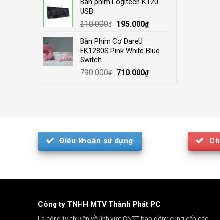
Bàn phím Logitech K120
was:
is:
USB
4.000.000₫.
3.500.000₫.
Original
Current
210.000
195.000
₫
₫
price
price
Bàn Phím Cơ DareU
was:
is:
EK1280S Pink White Blue
210.000₫.
195.000₫.
Switch
Original
Current
790.000
710.000
₫
₫
price
price
was:
is:
790.000₫.
710.000₫.
Điều khoản sử dụng
Ch
Công ty TNHH MTV Thành Phát PC
Là công ty chuyên về lĩnh vực CNTT bao gồm: cung cấp các