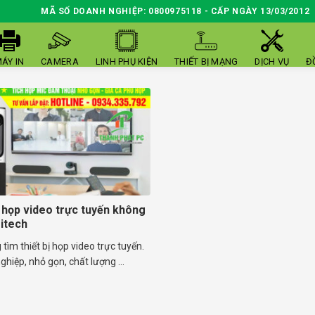
MÃ SỐ DOANH NGHIỆP: 0800975118 - CẤP NGÀY 13/03/2012
ÁY IN
CAMERA
LINH PHỤ KIỆN
THIẾT BỊ MẠNG
DỊCH VỤ
Đ
ị họp video trực tuyến không
itech
tìm thiết bị họp video trực tuyến.
hiệp, nhỏ gọn, chất lượng ...