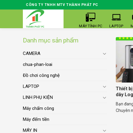
Skip
CÔNG TY TNHH MTV THÀNH PHÁT PC
to
content
MÁY TÍNH PC
LAPTOP
M
Danh mục sản phẩm
CAMERA
chua-phan-loai
Đồ chơi công nghệ
LAPTOP
Thiết b
dây Log
LINH PHỤ KIỆN
Bạn đang 
Máy chấm công
Chuyên ng
Máy đếm tiền
MÁY IN