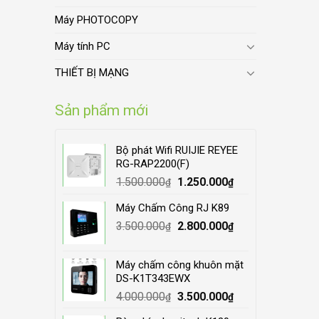
Máy PHOTOCOPY
Máy tính PC
THIẾT BỊ MẠNG
Sản phẩm mới
Bộ phát Wifi RUIJIE REYEE
RG-RAP2200(F)
Original
Current
1.500.000
1.250.000
₫
₫
price
price
Máy Chấm Công RJ K89
was:
is:
Original
Current
3.500.000
1.500.000₫.
2.800.000
1.250.000₫.
₫
₫
price
price
was:
is:
Máy chấm công khuôn mặt
3.500.000₫.
2.800.000₫.
DS-K1T343EWX
Original
Current
4.000.000
3.500.000
₫
₫
price
price