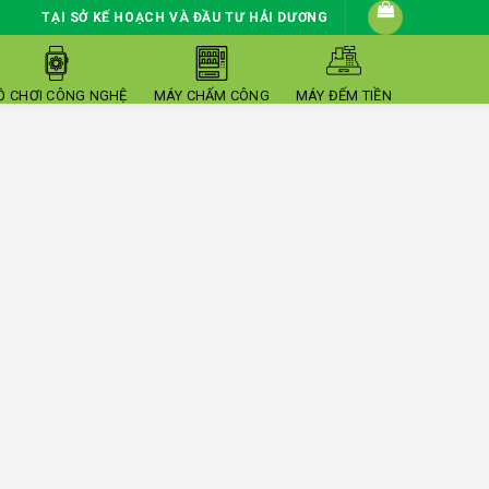
TẠI SỞ KẾ HOẠCH VÀ ĐẦU TƯ HẢI DƯƠNG
Ồ CHƠI CÔNG NGHỆ
MÁY CHẤM CÔNG
MÁY ĐẾM TIỀN