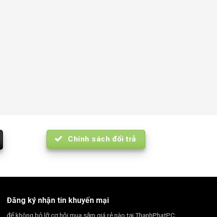
Chính sách đổi trả
Đăng ký nhận tin khuyến mại
để không bỏ lỡ cơ hội mua sắm giá rẻ nào tại ThanhPhatPC: