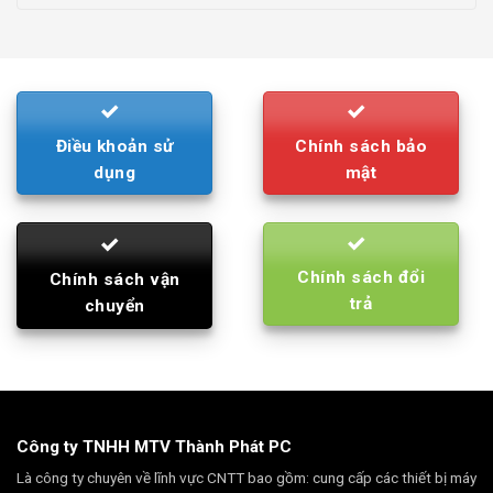
price
price
was:
is:
790.000₫.
710.000₫.
Điều khoản sử
Chính sách bảo
dụng
mật
Chính sách đổi
Chính sách vận
trả
chuyển
Công ty TNHH MTV Thành Phát PC
Là công ty chuyên về lĩnh vực CNTT bao gồm: cung cấp các thiết bị máy