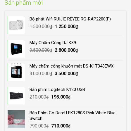
Sản phẩm mới
Bộ phát Wifi RUIJIE REYEE RG-RAP2200(F)
Original
Current
1.500.000
1.250.000
₫
₫
price
price
was:
is:
Máy Chấm Công RJ K89
1.500.000₫.
1.250.000₫.
Original
Current
3.500.000
2.800.000
₫
₫
price
price
was:
is:
Máy chấm công khuôn mặt DS-K1T343EWX
3.500.000₫.
2.800.000₫.
Original
Current
4.000.000
3.500.000
₫
₫
price
price
was:
is:
Bàn phím Logitech K120 USB
4.000.000₫.
3.500.000₫.
Original
Current
210.000
195.000
₫
₫
price
price
was:
is:
Bàn Phím Cơ DareU EK1280S Pink White Blue
210.000₫.
195.000₫.
Switch
Original
Current
790.000
710.000
₫
₫