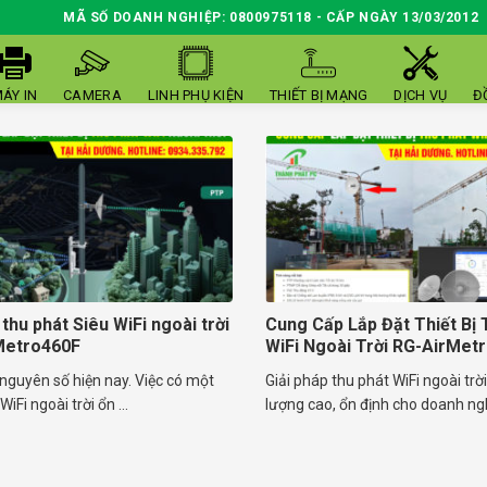
MÃ SỐ DOANH NGHIỆP: 0800975118 - CẤP NGÀY 13/03/2012
ÁY IN
CAMERA
LINH PHỤ KIỆN
THIẾT BỊ MẠNG
DỊCH VỤ
Đ
 thu phát Siêu WiFi ngoài trời
Cung Cấp Lắp Đặt Thiết Bị 
Metro460F
WiFi Ngoài Trời RG-AirMet
nguyên số hiện nay. Việc có một
Giải pháp thu phát WiFi ngoài trờ
iFi ngoài trời ổn ...
lượng cao, ổn định cho doanh nghi