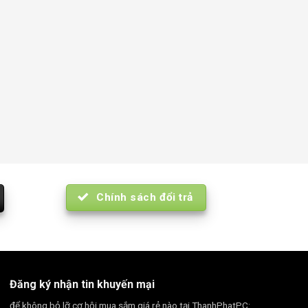
Chính sách đổi trả
Đăng ký nhận tin khuyến mại
để không bỏ lỡ cơ hội mua sắm giá rẻ nào tại ThanhPhatPC: