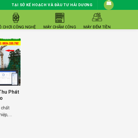
TẠI SỞ KẾ HOẠCH VÀ ĐẦU TƯ HẢI DƯƠNG
Ồ CHƠI CÔNG NGHỆ
MÁY CHẤM CÔNG
MÁY ĐẾM TIỀN
Thu Phát
ro
i chất
ệp, ...