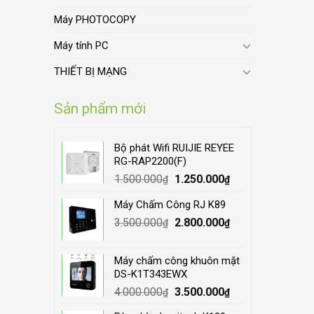
Máy PHOTOCOPY
Máy tính PC
THIẾT BỊ MẠNG
Sản phẩm mới
Bộ phát Wifi RUIJIE REYEE
RG-RAP2200(F)
Original
Current
1.500.000
1.250.000
₫
₫
price
price
Máy Chấm Công RJ K89
was:
is:
Original
Current
3.500.000
1.500.000₫.
2.800.000
1.250.000₫.
₫
₫
price
price
was:
is:
Máy chấm công khuôn mặt
3.500.000₫.
2.800.000₫.
DS-K1T343EWX
Original
Current
4.000.000
3.500.000
₫
₫
price
price