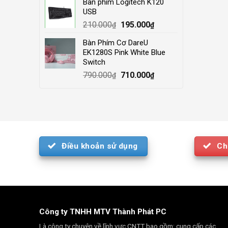
Bàn phím Logitech K120
was:
is:
USB
4.000.000₫.
3.500.000₫.
Original
Current
210.000
195.000
₫
₫
price
price
Bàn Phím Cơ DareU
was:
is:
EK1280S Pink White Blue
210.000₫.
195.000₫.
Switch
Original
Current
790.000
710.000
₫
₫
price
price
was:
is:
790.000₫.
710.000₫.
Điều khoản sử dụng
Ch
Công ty TNHH MTV Thành Phát PC
Là công ty chuyên về lĩnh vực CNTT bao gồm: cung cấp các