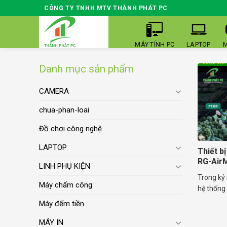
Skip
CÔNG TY TNHH MTV THÀNH PHÁT PC
to
content
MÁY TÍNH PC
LAPTOP
M
Danh mục sản phẩm
CAMERA
chua-phan-loai
Đồ chơi công nghệ
LAPTOP
Thiết bị
RG-Air
LINH PHỤ KIỆN
Trong kỷ 
Máy chấm công
hệ thống W
Máy đếm tiền
MÁY IN