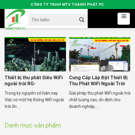
Skip
CÔNG TY TNHH MTV THÀNH PHÁT PC
to
Search
content
for:
Thiết bị thu phát Siêu WiFi
Cung Cấp Lắp Đặt Thiết Bị
ngoài trời RG-
Thu Phát WiFi Ngoài Trời
AirMetro460F
RG-AirMetro
Trong kỷ nguyên số hiện nay.
Giải pháp thu phát WiFi ngoài trời
Việc có một hệ thống WiFi ngoài
chất lượng cao, ổn định cho
trời ổn ...
doanh nghiệp, ...
Danh mục sản phẩm