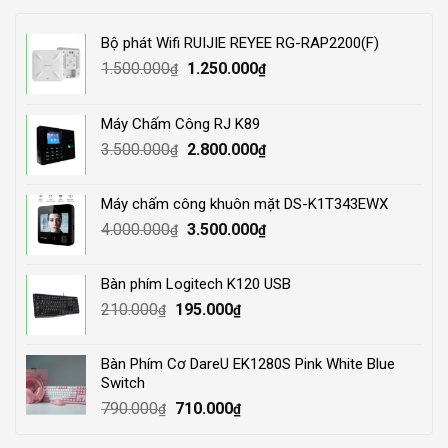
Bộ phát Wifi RUIJIE REYEE RG-RAP2200(F)
Original
Current
1.500.000
1.250.000
₫
₫
price
price
was:
is:
Máy Chấm Công RJ K89
1.500.000₫.
1.250.000₫.
Original
Current
3.500.000
2.800.000
₫
₫
price
price
was:
is:
Máy chấm công khuôn mặt DS-K1T343EWX
3.500.000₫.
2.800.000₫.
Original
Current
4.000.000
3.500.000
₫
₫
price
price
was:
is:
Bàn phím Logitech K120 USB
4.000.000₫.
3.500.000₫.
Original
Current
210.000
195.000
₫
₫
price
price
was:
is:
Bàn Phím Cơ DareU EK1280S Pink White Blue
210.000₫.
195.000₫.
Switch
Original
Current
790.000
710.000
₫
₫
price
price