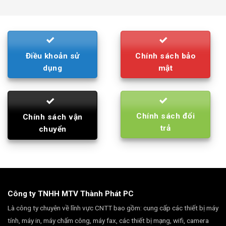
was:
is:
790.000₫.
710.000₫.
Điều khoản sử
Chính sách bảo
dụng
mật
Chính sách đổi
Chính sách vận
trả
chuyển
Công ty TNHH MTV Thành Phát PC
Là công ty chuyên về lĩnh vực CNTT bao gồm: cung cấp các thiết bị máy
tính, máy in, máy chấm công, máy fax, các thiết bị mạng, wifi, camera