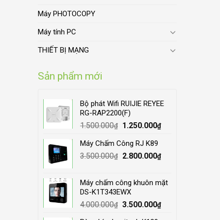
Máy PHOTOCOPY
Máy tính PC
THIẾT BỊ MẠNG
Sản phẩm mới
Bộ phát Wifi RUIJIE REYEE
RG-RAP2200(F)
Original
Current
1.500.000
1.250.000
₫
₫
price
price
Máy Chấm Công RJ K89
was:
is:
Original
Current
3.500.000
1.500.000₫.
2.800.000
1.250.000₫.
₫
₫
price
price
was:
is:
Máy chấm công khuôn mặt
3.500.000₫.
2.800.000₫.
DS-K1T343EWX
Original
Current
4.000.000
3.500.000
₫
₫
price
price