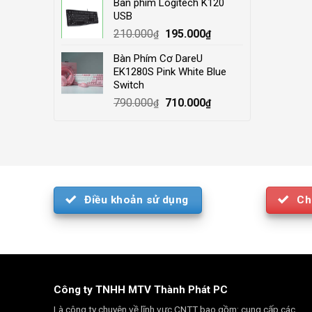
Bàn phím Logitech K120
was:
is:
USB
4.000.000₫.
3.500.000₫.
Original
Current
210.000
195.000
₫
₫
price
price
Bàn Phím Cơ DareU
was:
is:
EK1280S Pink White Blue
210.000₫.
195.000₫.
Switch
Original
Current
790.000
710.000
₫
₫
price
price
was:
is:
790.000₫.
710.000₫.
Điều khoản sử dụng
Ch
Công ty TNHH MTV Thành Phát PC
Là công ty chuyên về lĩnh vực CNTT bao gồm: cung cấp các