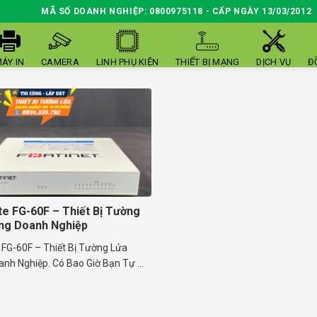
MÃ SỐ DOANH NGHIỆP: 0800975118 - CẤP NGÀY 13/03/2012
ÁY IN
CAMERA
LINH PHỤ KIỆN
THIẾT BỊ MẠNG
DỊCH VỤ
Đ
te FG-60F – Thiết Bị Tường
ng Doanh Nghiệp
 FG-60F – Thiết Bị Tường Lửa
nh Nghiệp. Có Bao Giờ Bạn Tự ...