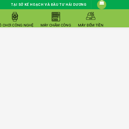
TẠI SỞ KẾ HOẠCH VÀ ĐẦU TƯ HẢI DƯƠNG
Ồ CHƠI CÔNG NGHỆ
MÁY CHẤM CÔNG
MÁY ĐẾM TIỀN