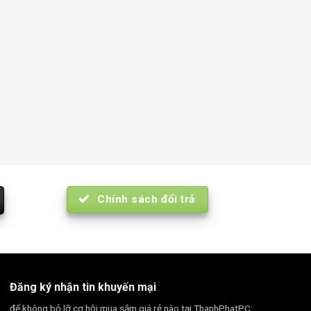
Chính sách đổi trả
Đăng ký nhận tin khuyến mại
để không bỏ lỡ cơ hội mua sắm giá rẻ nào tại ThanhPhatPC: