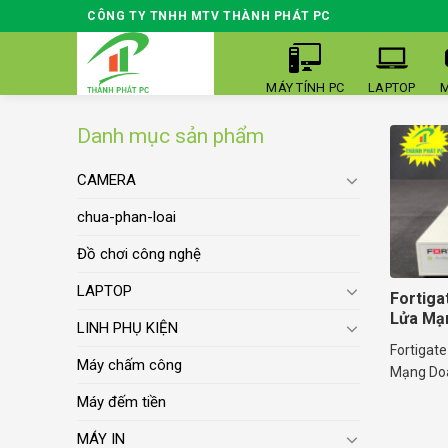
Skip
CÔNG TY TNHH MTV THÀNH PHÁT PC
to
content
MÁY TÍNH PC
LAPTOP
M
Danh mục sản phẩm
CAMERA
chua-phan-loai
Đồ chơi công nghệ
LAPTOP
Fortiga
Lửa Mạ
LINH PHỤ KIỆN
Fortigate
Máy chấm công
Mạng Doa
Máy đếm tiền
MÁY IN