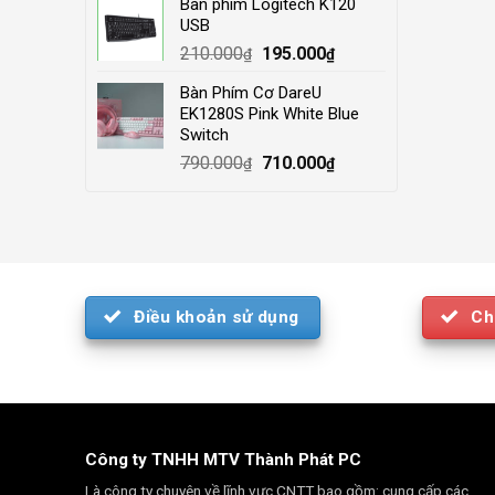
Bàn phím Logitech K120
was:
is:
USB
4.000.000₫.
3.500.000₫.
Original
Current
210.000
195.000
₫
₫
price
price
Bàn Phím Cơ DareU
was:
is:
EK1280S Pink White Blue
210.000₫.
195.000₫.
Switch
Original
Current
790.000
710.000
₫
₫
price
price
was:
is:
790.000₫.
710.000₫.
Điều khoản sử dụng
Ch
Công ty TNHH MTV Thành Phát PC
Là công ty chuyên về lĩnh vực CNTT bao gồm: cung cấp các