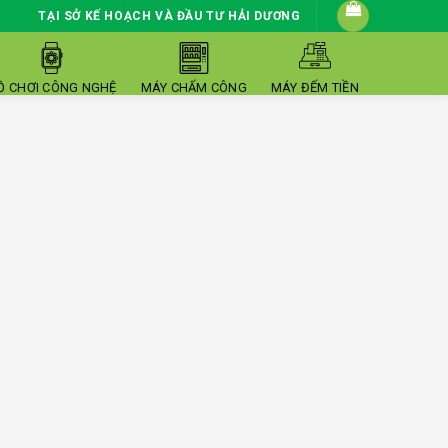
TẠI SỞ KẾ HOẠCH VÀ ĐẦU TƯ HẢI DƯƠNG
Ồ CHƠI CÔNG NGHỆ
MÁY CHẤM CÔNG
MÁY ĐẾM TIỀN