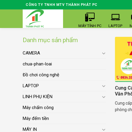
Skip
CÔNG TY TNHH MTV THÀNH PHÁT PC
to
content
MÁY TÍNH PC
LAPTOP
M
Danh mục sản phẩm
CAMERA
chua-phan-loai
Đồ chơi công nghệ
LAPTOP
Cung Cấ
Văn Ph
LINH PHỤ KIỆN
Cung cấp 
Máy chấm công
phòng cho
Máy đếm tiền
MÁY IN