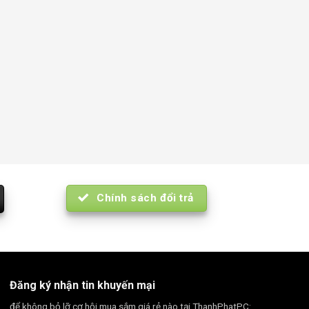
Chính sách đổi trả
Đăng ký nhận tin khuyến mại
để không bỏ lỡ cơ hội mua sắm giá rẻ nào tại ThanhPhatPC: