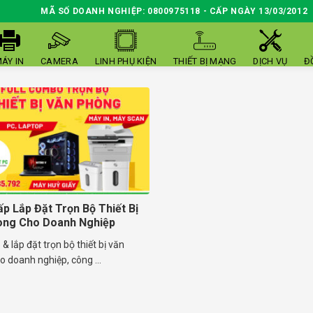
MÃ SỐ DOANH NGHIỆP: 0800975118 - CẤP NGÀY 13/03/2012
ÁY IN
CAMERA
LINH PHỤ KIỆN
THIẾT BỊ MẠNG
DỊCH VỤ
Đ
p Lắp Đặt Trọn Bộ Thiết Bị
òng Cho Doanh Nghiệp
& lắp đặt trọn bộ thiết bị văn
 doanh nghiệp, công ...