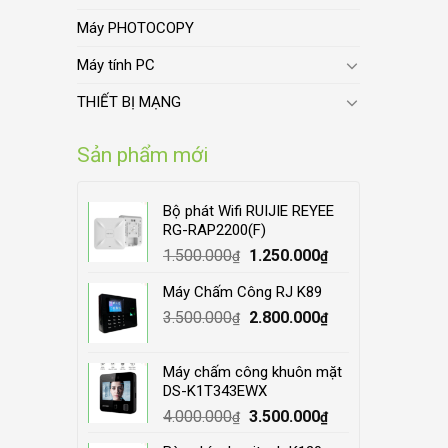
Máy PHOTOCOPY
Máy tính PC
THIẾT BỊ MẠNG
Sản phẩm mới
Bộ phát Wifi RUIJIE REYEE
RG-RAP2200(F)
Original
Current
1.500.000
1.250.000
₫
₫
price
price
Máy Chấm Công RJ K89
was:
is:
Original
Current
3.500.000
1.500.000₫.
2.800.000
1.250.000₫.
₫
₫
price
price
was:
is:
Máy chấm công khuôn mặt
3.500.000₫.
2.800.000₫.
DS-K1T343EWX
Original
Current
4.000.000
3.500.000
₫
₫
price
price