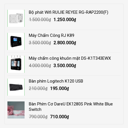
Bộ phát Wifi RUIJIE REYEE RG-RAP2200(F)
Original
Current
1.500.000
1.250.000
₫
₫
price
price
was:
is:
Máy Chấm Công RJ K89
1.500.000₫.
1.250.000₫.
Original
Current
3.500.000
2.800.000
₫
₫
price
price
was:
is:
Máy chấm công khuôn mặt DS-K1T343EWX
3.500.000₫.
2.800.000₫.
Original
Current
4.000.000
3.500.000
₫
₫
price
price
was:
is:
Bàn phím Logitech K120 USB
4.000.000₫.
3.500.000₫.
Original
Current
210.000
195.000
₫
₫
price
price
was:
is:
Bàn Phím Cơ DareU EK1280S Pink White Blue
210.000₫.
195.000₫.
Switch
Original
Current
790.000
710.000
₫
₫
price
price