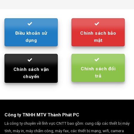
was:
is:
790.000₫.
710.000₫.
Điều khoản sử
Chính sách bảo
dụng
mật
Chính sách đổi
Chính sách vận
trả
chuyển
Công ty TNHH MTV Thành Phát PC
Là công ty chuyên về lĩnh vực CNTT bao gồm: cung cấp các thiết bị máy
tính, máy in, máy chấm công, máy fax, các thiết bị mạng, wifi, camera