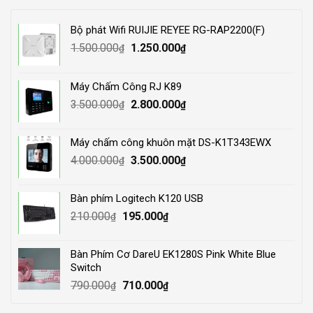
Bộ phát Wifi RUIJIE REYEE RG-RAP2200(F)
Original
Current
1.500.000
1.250.000
₫
₫
price
price
was:
is:
Máy Chấm Công RJ K89
1.500.000₫.
1.250.000₫.
Original
Current
3.500.000
2.800.000
₫
₫
price
price
was:
is:
Máy chấm công khuôn mặt DS-K1T343EWX
3.500.000₫.
2.800.000₫.
Original
Current
4.000.000
3.500.000
₫
₫
price
price
was:
is:
Bàn phím Logitech K120 USB
4.000.000₫.
3.500.000₫.
Original
Current
210.000
195.000
₫
₫
price
price
was:
is:
Bàn Phím Cơ DareU EK1280S Pink White Blue
210.000₫.
195.000₫.
Switch
Original
Current
790.000
710.000
₫
₫
price
price