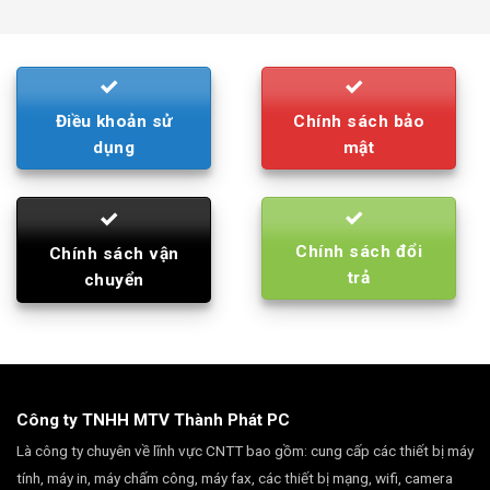
was:
is:
790.000₫.
710.000₫.
Điều khoản sử
Chính sách bảo
dụng
mật
Chính sách đổi
Chính sách vận
trả
chuyển
Công ty TNHH MTV Thành Phát PC
Là công ty chuyên về lĩnh vực CNTT bao gồm: cung cấp các thiết bị máy
tính, máy in, máy chấm công, máy fax, các thiết bị mạng, wifi, camera