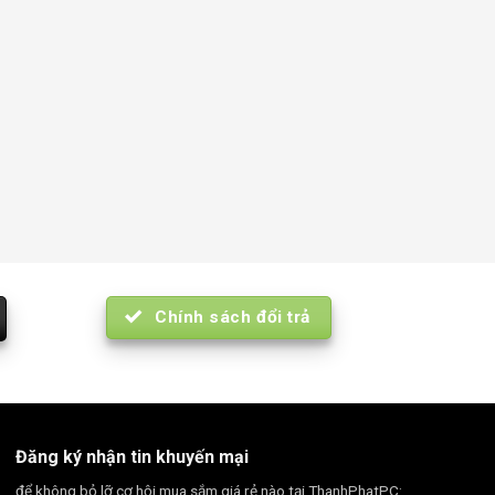
Chính sách đổi trả
Đăng ký nhận tin khuyến mại
để không bỏ lỡ cơ hội mua sắm giá rẻ nào tại ThanhPhatPC: