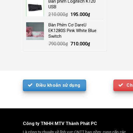
Bàn phím Logitech K120
was:
is:
USB
4.000.000₫.
3.500.000₫.
Original
Current
210.000
195.000
₫
₫
price
price
Bàn Phím Cơ DareU
was:
is:
EK1280S Pink White Blue
210.000₫.
195.000₫.
Switch
Original
Current
790.000
710.000
₫
₫
price
price
was:
is:
790.000₫.
710.000₫.
Điều khoản sử dụng
Ch
Công ty TNHH MTV Thành Phát PC
Là công ty chuyên về lĩnh vực CNTT bao gồm: cung cấp các