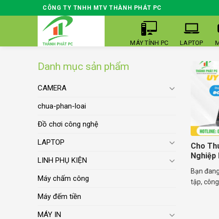
Skip
CÔNG TY TNHH MTV THÀNH PHÁT PC
to
content
MÁY TÍNH PC
LAPTOP
M
Danh mục sản phẩm
CAMERA
chua-phan-loai
Đồ chơi công nghệ
LAPTOP
Cho Th
Nghiệp 
LINH PHỤ KIỆN
Bạn đang
Máy chấm công
tập, công 
Máy đếm tiền
MÁY IN