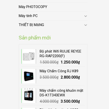
Máy PHOTOCOPY
Máy tính PC
THIẾT BỊ MẠNG
Sản phẩm mới
Bộ phát Wifi RUIJIE REYEE
RG-RAP2200(F)
Original
Current
1.500.000
1.250.000
₫
₫
price
price
Máy Chấm Công RJ K89
was:
is:
Original
Current
3.500.000
1.500.000₫.
2.800.000
1.250.000₫.
₫
₫
price
price
was:
is:
Máy chấm công khuôn mặt
3.500.000₫.
2.800.000₫.
DS-K1T343EWX
Original
Current
4.000.000
3.500.000
₫
₫
price
price