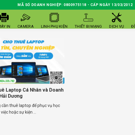
MÃ SỐ DOANH NGHIỆP: 0800975118 - CẤP NGÀY 13/03/2012
ÁY IN
CAMERA
LINH PHỤ KIỆN
THIẾT BỊ MẠNG
DỊCH VỤ
Đ
uê Laptop Cá Nhân và Doanh
Hải Dương
 cần thuê laptop để phục vụ học
việc hoặc sự kiện ...