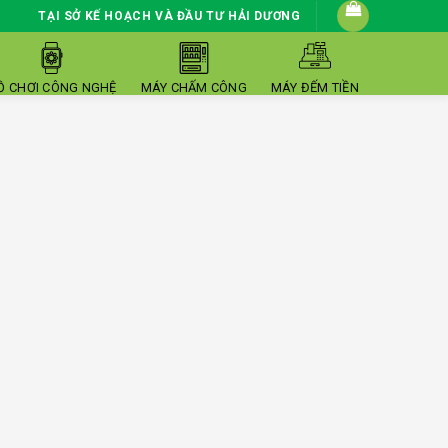
TẠI SỞ KẾ HOẠCH VÀ ĐẦU TƯ HẢI DƯƠNG
Ồ CHƠI CÔNG NGHỆ
MÁY CHẤM CÔNG
MÁY ĐẾM TIỀN