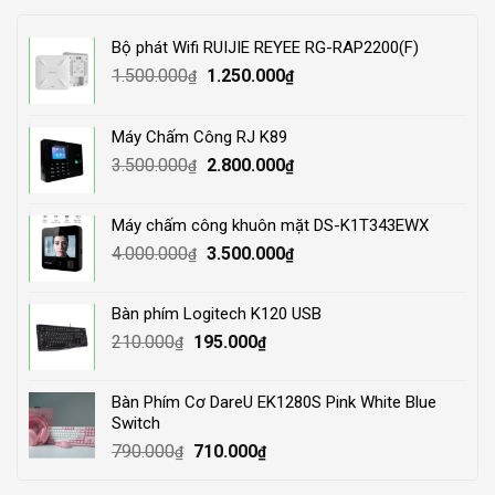
Bộ phát Wifi RUIJIE REYEE RG-RAP2200(F)
Original
Current
1.500.000
1.250.000
₫
₫
price
price
was:
is:
Máy Chấm Công RJ K89
1.500.000₫.
1.250.000₫.
Original
Current
3.500.000
2.800.000
₫
₫
price
price
was:
is:
Máy chấm công khuôn mặt DS-K1T343EWX
3.500.000₫.
2.800.000₫.
Original
Current
4.000.000
3.500.000
₫
₫
price
price
was:
is:
Bàn phím Logitech K120 USB
4.000.000₫.
3.500.000₫.
Original
Current
210.000
195.000
₫
₫
price
price
was:
is:
Bàn Phím Cơ DareU EK1280S Pink White Blue
210.000₫.
195.000₫.
Switch
Original
Current
790.000
710.000
₫
₫
price
price