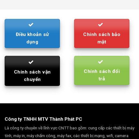
was:
is:
790.000₫.
710.000₫.
Điều khoản sử
Chính sách bảo
dụng
mật
Chính sách đổi
Chính sách vận
trả
chuyển
Công ty TNHH MTV Thành Phát PC
Là công ty chuyên về lĩnh vực CNTT bao gồm: cung cấp các thiết bị máy
tính, máy in, máy chấm công, máy fax, các thiết bị mạng, wifi, camera