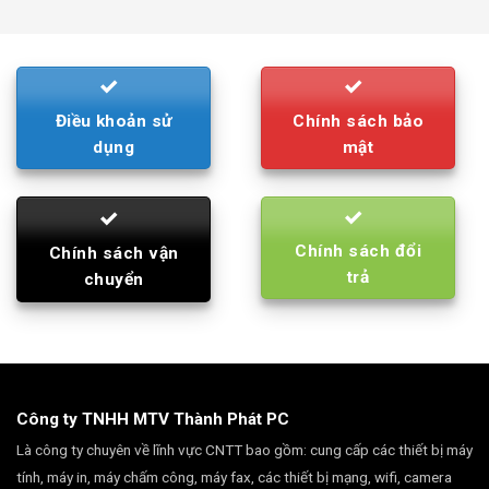
was:
is:
790.000₫.
710.000₫.
Điều khoản sử
Chính sách bảo
dụng
mật
Chính sách đổi
Chính sách vận
trả
chuyển
Công ty TNHH MTV Thành Phát PC
Là công ty chuyên về lĩnh vực CNTT bao gồm: cung cấp các thiết bị máy
tính, máy in, máy chấm công, máy fax, các thiết bị mạng, wifi, camera