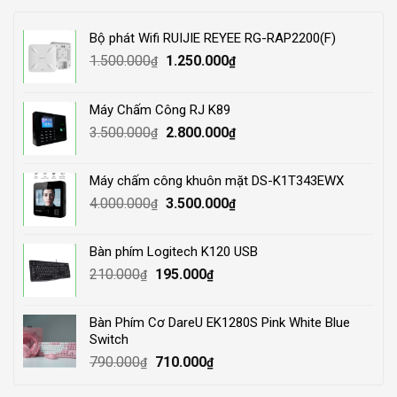
Bộ phát Wifi RUIJIE REYEE RG-RAP2200(F)
Original
Current
1.500.000
1.250.000
₫
₫
price
price
was:
is:
Máy Chấm Công RJ K89
1.500.000₫.
1.250.000₫.
Original
Current
3.500.000
2.800.000
₫
₫
price
price
was:
is:
Máy chấm công khuôn mặt DS-K1T343EWX
3.500.000₫.
2.800.000₫.
Original
Current
4.000.000
3.500.000
₫
₫
price
price
was:
is:
Bàn phím Logitech K120 USB
4.000.000₫.
3.500.000₫.
Original
Current
210.000
195.000
₫
₫
price
price
was:
is:
Bàn Phím Cơ DareU EK1280S Pink White Blue
210.000₫.
195.000₫.
Switch
Original
Current
790.000
710.000
₫
₫
price
price