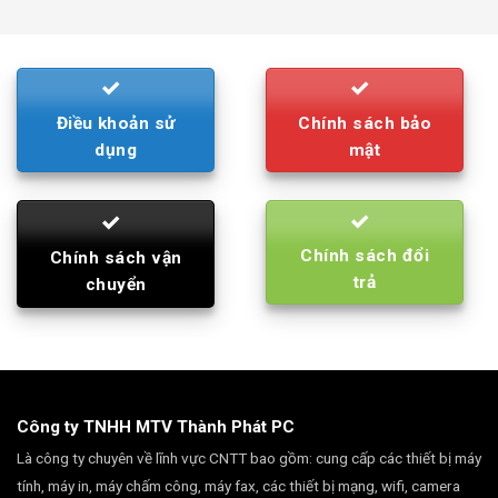
was:
is:
790.000₫.
710.000₫.
Điều khoản sử
Chính sách bảo
dụng
mật
Chính sách đổi
Chính sách vận
trả
chuyển
Công ty TNHH MTV Thành Phát PC
Là công ty chuyên về lĩnh vực CNTT bao gồm: cung cấp các thiết bị máy
tính, máy in, máy chấm công, máy fax, các thiết bị mạng, wifi, camera