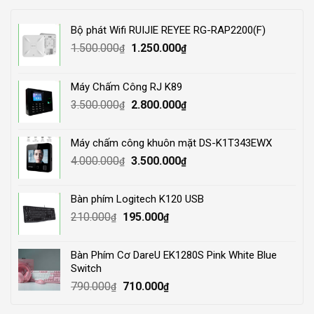
Bộ phát Wifi RUIJIE REYEE RG-RAP2200(F)
Original
Current
1.500.000
1.250.000
₫
₫
price
price
was:
is:
Máy Chấm Công RJ K89
1.500.000₫.
1.250.000₫.
Original
Current
3.500.000
2.800.000
₫
₫
price
price
was:
is:
Máy chấm công khuôn mặt DS-K1T343EWX
3.500.000₫.
2.800.000₫.
Original
Current
4.000.000
3.500.000
₫
₫
price
price
was:
is:
Bàn phím Logitech K120 USB
4.000.000₫.
3.500.000₫.
Original
Current
210.000
195.000
₫
₫
price
price
was:
is:
Bàn Phím Cơ DareU EK1280S Pink White Blue
210.000₫.
195.000₫.
Switch
Original
Current
790.000
710.000
₫
₫
price
price