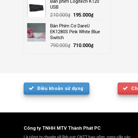
Bàn phím Logitech K120
was:
is:
USB
4.000.000₫.
3.500.000₫.
Original
Current
210.000
195.000
₫
₫
price
price
Bàn Phím Cơ DareU
was:
is:
EK1280S Pink White Blue
210.000₫.
195.000₫.
Switch
Original
Current
790.000
710.000
₫
₫
price
price
was:
is:
790.000₫.
710.000₫.
Điều khoản sử dụng
Ch
Công ty TNHH MTV Thành Phát PC
Là công ty chuyên về lĩnh vực CNTT bao gồm: cung cấp các