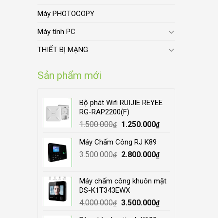
Máy PHOTOCOPY
Máy tính PC
THIẾT BỊ MẠNG
Sản phẩm mới
Bộ phát Wifi RUIJIE REYEE
RG-RAP2200(F)
Original
Current
1.500.000
1.250.000
₫
₫
price
price
Máy Chấm Công RJ K89
was:
is:
Original
Current
3.500.000
1.500.000₫.
2.800.000
1.250.000₫.
₫
₫
price
price
was:
is:
Máy chấm công khuôn mặt
3.500.000₫.
2.800.000₫.
DS-K1T343EWX
Original
Current
4.000.000
3.500.000
₫
₫
price
price