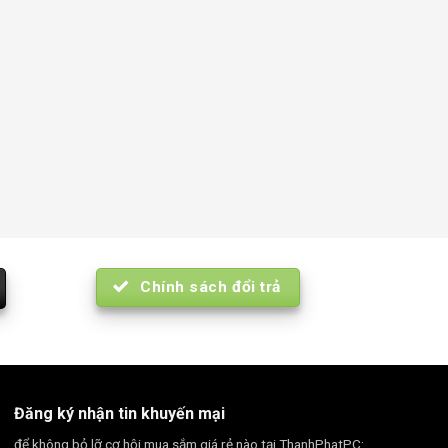
Chính sách đổi trả
Đăng ký nhận tin khuyến mại
để không bỏ lỡ cơ hội mua sắm giá rẻ nào tại ThanhPhatPC: