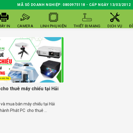
MÃ SỐ DOANH NGHIỆP: 0800975118 - CẤP NGÀY 13/03/2012
ÁY IN
CAMERA
LINH PHỤ KIỆN
THIẾT BỊ MẠNG
DỊCH VỤ
Đ
 cho thuê máy chiếu tại Hải
 và mua bán máy chiếu tại Hải
hành Phát PC cho thuê ...