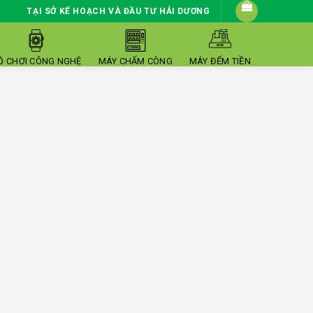
TẠI SỞ KẾ HOẠCH VÀ ĐẦU TƯ HẢI DƯƠNG
Ồ CHƠI CÔNG NGHỆ
MÁY CHẤM CÔNG
MÁY ĐẾM TIỀN