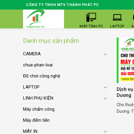
Skip
CÔNG TY TNHH MTV THÀNH PHÁT PC
to
content
MÁY TÍNH PC
LAPTOP
M
Danh mục sản phẩm
CAMERA
chua-phan-loai
Đồ chơi công nghệ
LAPTOP
Dịch vụ
Dương
LINH PHỤ KIỆN
Cho thuê
Máy chấm công
Dương. T
Máy đếm tiền
MÁY IN